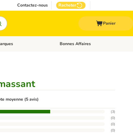
Contactez-nous
Racheter
Panier
arques
Bonnes Affaires
ux
uler les catégories: Médical
Dérouler les catégories: Marques
 massant
te moyenne (5 avis)
(
3
)
(
0
)
(
0
)
(
0
)