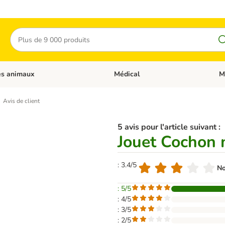
Rechercher
es animaux
Médical
M
 les catégories: Chats
Dérouler les catégories: Autres anima
Déro
Avis de client
5 avis pour l'article suivant :
Jouet Cochon
: 3.4/5
No
: 5/5
: 4/5
: 3/5
: 2/5