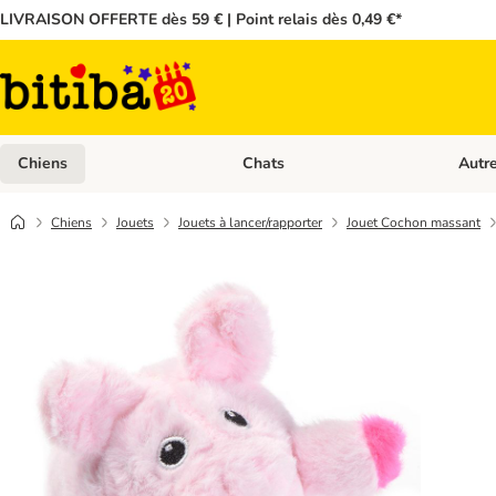
LIVRAISON OFFERTE dès 59 € | Point relais dès 0,49 €*
Chiens
Chats
Autr
Dérouler les catégories: Chiens
Dérouler
Chiens
Jouets
Jouets à lancer/rapporter
Jouet Cochon massant