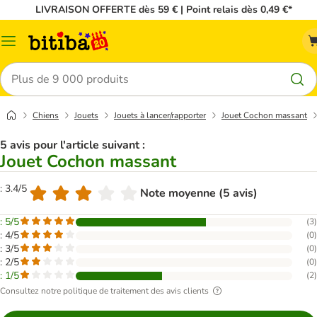
LIVRAISON OFFERTE dès 59 € | Point relais dès 0,49 €*
Menu
Rechercher
Chiens
Jouets
Jouets à lancer/rapporter
Jouet Cochon massant
5 avis pour l'article suivant :
Jouet Cochon massant
: 3.4/5
Note moyenne (5 avis)
: 5/5
(
3
)
: 4/5
(
0
)
: 3/5
(
0
)
: 2/5
(
0
)
: 1/5
(
2
)
Consultez notre politique de traitement des avis clients