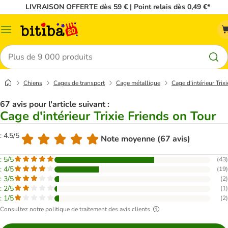
LIVRAISON OFFERTE dès 59 € | Point relais dès 0,49 €*
Menu
Rechercher
Chiens
Cages de transport
Cage métallique
Cage d'intérieur Trix
67 avis pour l'article suivant :
Cage d'intérieur Trixie Friends on Tour
: 4.5/5
Note moyenne (67 avis)
: 5/5
(
43
)
: 4/5
(
19
)
: 3/5
(
2
)
: 2/5
(
1
)
: 1/5
(
2
)
Consultez notre politique de traitement des avis clients