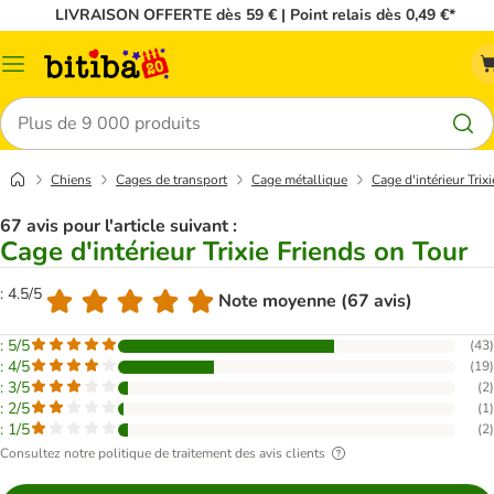
LIVRAISON OFFERTE dès 59 € | Point relais dès 0,49 €*
Menu
Rechercher
Chiens
Cages de transport
Cage métallique
Cage d'intérieur Trix
67 avis pour l'article suivant :
Cage d'intérieur Trixie Friends on Tour
: 4.5/5
Note moyenne (67 avis)
: 5/5
(
43
)
: 4/5
(
19
)
: 3/5
(
2
)
: 2/5
(
1
)
: 1/5
(
2
)
Consultez notre politique de traitement des avis clients