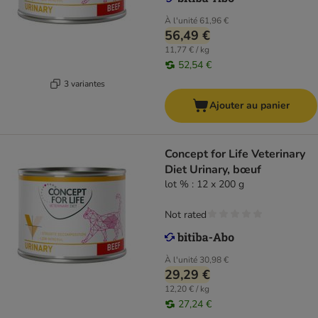
À l'unité
61,96 €
56,49 €
11,77 € / kg
52,54 €
3 variantes
Ajouter au panier
Concept for Life Veterinary
Diet Urinary, bœuf
lot % : 12 x 200 g
Not rated
À l'unité
30,98 €
29,29 €
12,20 € / kg
27,24 €