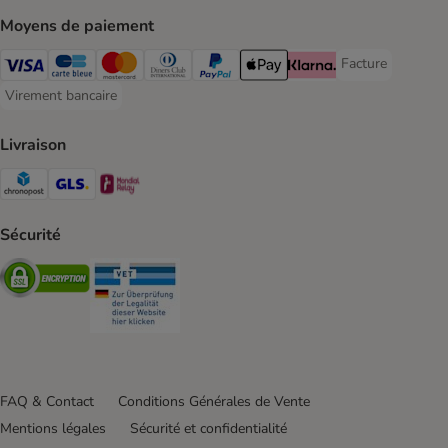
Moyens de paiement
Facture
Facture Payment
Visa Payment Method
carte bleue Payment Method
Master Card Payment Method
Diners Club Payment Method
Paypal Payment Method
Apple Pay Payment Method
Klarna Payment Method
Virement bancaire
Virement bancaire Payment Method
Livraison
Chronopost Shipping Method
GLS Shipping Method
Mondial relay Shipping Method
Sécurité
Security
Security
FAQ & Contact
Conditions Générales de Vente
Mentions légales
Sécurité et confidentialité