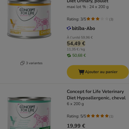
Diet Urinary, poulet
maxi lot % : 24 x 200 g
Rating: 3/5
(
3
)
À l'unité
59,96 €
54,49 €
11,35 € / kg
50,68 €
3 variantes
Ajouter au panier
Concept for Life Veterinary
Diet Hypoallergenic, cheval
6 x 200 g
Rating: 5/5
(
1
)
19,99 €