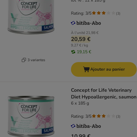
lot % : 12 x 185 g
Rating: 3/5
(
3
)
À l'unité
21,98 €
20,59 €
9,27 € / kg
19,15 €
3 variantes
Ajouter au panier
Concept for Life Veterinary
Diet Hypoallergenic, saumon
6 x 185 g
Rating: 3/5
(
3
)
10,99 €