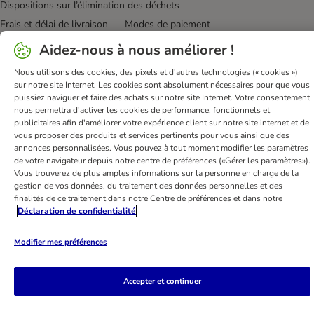
Dispositions sur l’élimination des déchets
Frais et délai de livraison
Modes de paiement
Renoncer au contrat ici
Programme de fidélité
Aidez-nous à nous améliorer !
Application mobile
Programme d'affiliation
Nous utilisons des cookies, des pixels et d'autres technologies (« cookies »)
Déclaration d'accessibilité
sur notre site Internet. Les cookies sont absolument nécessaires pour que vous
puissiez naviguer et faire des achats sur notre site Internet. Votre consentement
bitiba GmbH
2026
nous permettra d'activer les cookies de performance, fonctionnels et
publicitaires afin d'améliorer votre expérience client sur notre site internet et de
vous proposer des produits et services pertinents pour vous ainsi que des
annonces personnalisées. Vous pouvez à tout moment modifier les paramètres
de votre navigateur depuis notre centre de préférences («Gérer les paramètres»).
Vous trouverez de plus amples informations sur la personne en charge de la
gestion de vos données, du traitement des données personnelles et des
finalités de ce traitement dans notre Centre de préférences et dans notre
Déclaration de confidentialité
Modifier mes préférences
Accepter et continuer