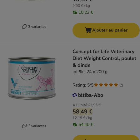
9,90 € / kg
10,22 €
3 variantes
Ajouter au panier
Concept for Life Veterinary
Diet Weight Control, poulet
& dinde
lot % : 24 x 200 g
Rating: 5/5
(
2
)
À l'unité
63,96 €
58,49 €
12,19 € / kg
54,40 €
3 variantes