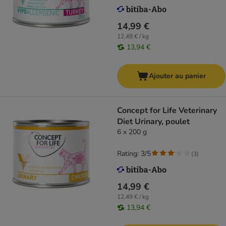
14,99 €
12,49 € / kg
13,94 €
Ajouter au panier
Concept for Life Veterinary
Diet Urinary, poulet
6 x 200 g
Rating: 3/5
(
3
)
14,99 €
12,49 € / kg
13,94 €