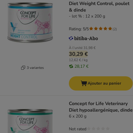
Diet Weight Control, poulet
& dinde
- lot % : 12 x 200 g
Rating: 5/5
(
2
)
À l'unité
31,98 €
30,29 €
12,62 € / kg
28,17 €
3 variantes
Ajouter au panier
Concept for Life Veterinary
Diet hypoallergénique, dinde
6 x 200 g
Not rated