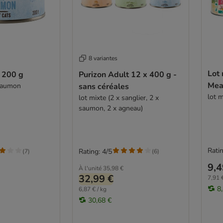
8 variantes
Lot 
 200 g
Purizon Adult 12 x 400 g -
Mea
 saumon
sans céréales
lot m
lot mixte (2 x sanglier, 2 x
saumon, 2 x agneau)
Ratin
Rating: 4/5
(
7
)
(
6
)
9,4
À l'unité
35,98 €
32,99 €
7,91 €
8
6,87 € / kg
30,68 €