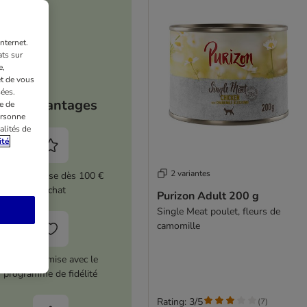
nternet.
ts sur
e,
et de vous
ées.
Vos avantages
e de
ersonne
alités de
ité
2 variantes
5 % de remise dès 100 €
d'achat
Purizon Adult 200 g
Single Meat poulet, fleurs de
camomille
12 € de remise avec le
programme de fidélité
Rating: 3/5
(
7
)