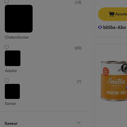
(
18
)
Ajoute
Chaton/Junior
(
89
)
Adulte
(
7
)
Senior
Saveur