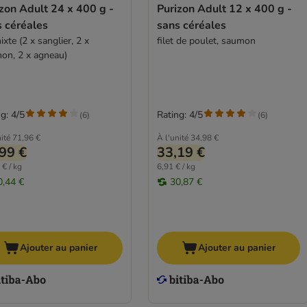
zon Adult 24 x 400 g -
Purizon Adult 12 x 400 g -
s céréales
sans céréales
ixte (2 x sanglier, 2 x
filet de poulet, saumon
on, 2 x agneau)
g: 4/5
Rating: 4/5
(
6
)
(
6
)
ité
71,96 €
À l'unité
34,98 €
99 €
33,19 €
 € / kg
6,91 € / kg
0,44 €
30,87 €
Ajouter au panier
Ajouter au panier