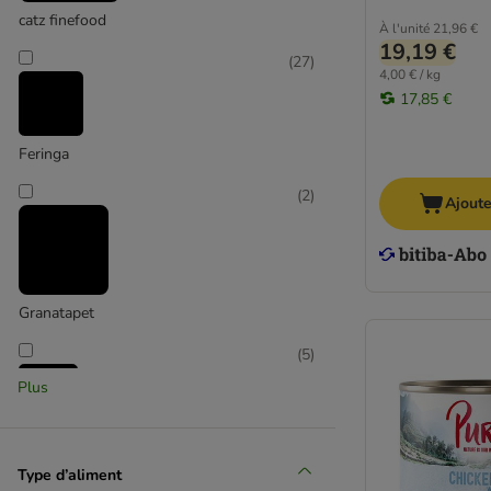
catz finefood
Dogs'n Tiger Cat
À l'unité
21,96 €
19,19 €
PrimaCat
(
27
)
4,00 € / kg
17,85 €
Feringa
(
2
)
Ajoute
Granatapet
(
5
)
Plus
MAC's
Type d’aliment
(
35
)