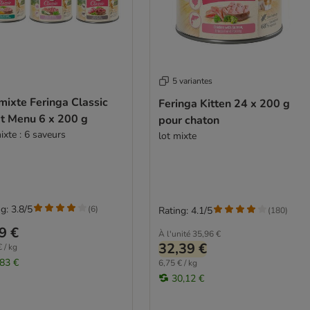
5 variantes
mixte Feringa Classic
Feringa Kitten 24 x 200 g
t Menu 6 x 200 g
pour chaton
ixte : 6 saveurs
lot mixte
g: 3.8/5
(
6
)
Rating: 4.1/5
(
180
)
9 €
À l'unité
35,96 €
32,39 €
 / kg
,83 €
6,75 € / kg
30,12 €