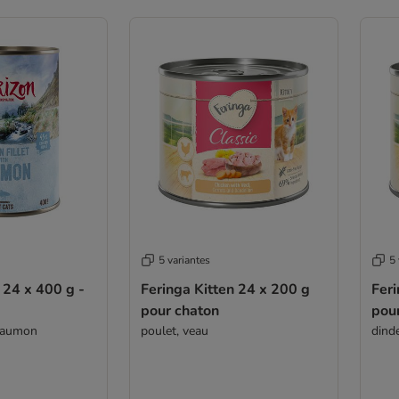
5 variantes
5 
 24 x 400 g -
Feringa Kitten 24 x 200 g
Feri
pour chaton
pou
 saumon
poulet, veau
dind