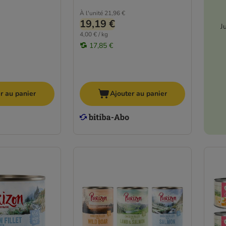
À l'unité
21,96 €
19,19 €
J
4,00 € / kg
17,85 €
r au panier
Ajouter au panier