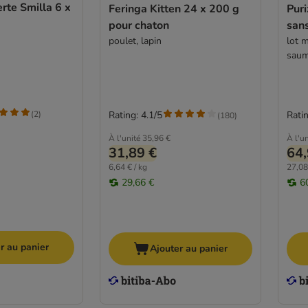
rte Smilla 6 x
Feringa Kitten 24 x 200 g
Puri
pour chaton
san
poulet, lapin
lot m
saum
(
2
)
Rating: 4.1/5
Ratin
(
180
)
À l'unité
35,96 €
À l'un
31,89 €
64,
6,64 € / kg
27,08
29,66 €
6
r au panier
Ajouter au panier