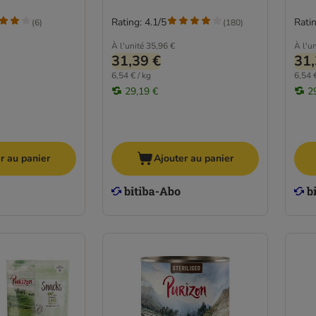
Rating: 4.1/5
Ratin
(
6
)
(
180
)
À l'unité
35,96 €
À l'un
31,39 €
31,
6,54 € / kg
6,54 €
29,19 €
2
r au panier
Ajouter au panier