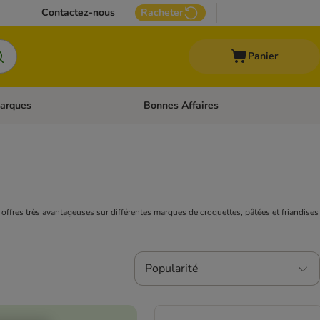
Contactez-nous
Racheter
Panier
arques
Bonnes Affaires
ux
uler les catégories: Médical
Dérouler les catégories: Marques
 offres très avantageuses sur différentes marques de croquettes, pâtées et friandises
Popularité