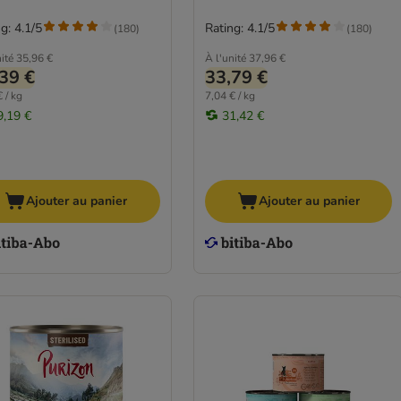
g: 4.1/5
Rating: 4.1/5
(
180
)
(
180
)
ité
35,96 €
À l'unité
37,96 €
39 €
33,79 €
 / kg
7,04 € / kg
9,19 €
31,42 €
Ajouter au panier
Ajouter au panier