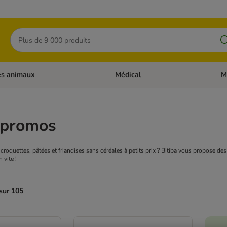
Rechercher
es animaux
Médical
M
 les catégories: Chats
Dérouler les catégories: Autres anima
Déro
 promos
roquettes, pâtées et friandises sans céréales à petits prix ? Bitiba vous propose des
 vite !
sur 105