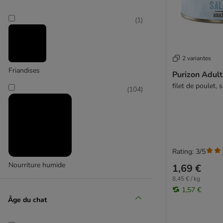
(
1
)
Purizon
(
3
)
2 variantes
Friandises
Purizon Adult
filet de poulet,
(
104
)
Smilla
Rating: 3/5
Nourriture humide
1,69 €
8,45 € / kg
1,57 €
Âge du chat