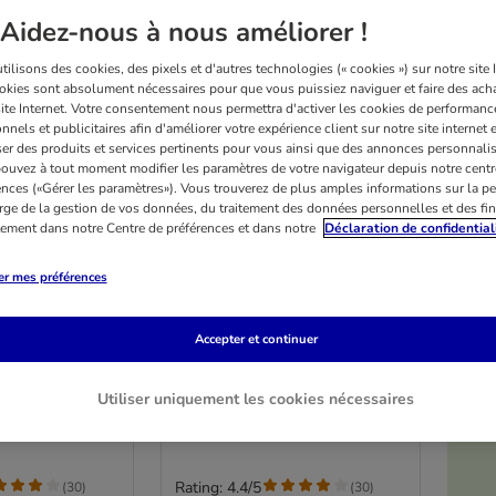
Aidez-nous à nous améliorer !
ilisons des cookies, des pixels et d'autres technologies (« cookies ») sur notre site I
okies sont absolument nécessaires pour que vous puissiez naviguer et faire des acha
site Internet. Votre consentement nous permettra d'activer les cookies de performanc
nnels et publicitaires afin d'améliorer votre expérience client sur notre site internet 
er des produits et services pertinents pour vous ainsi que des annonces personnalis
ouvez à tout moment modifier les paramètres de votre navigateur depuis notre centr
ences («Gérer les paramètres»). Vous trouverez de plus amples informations sur la p
rge de la gestion de vos données, du traitement des données personnelles et des fin
itement dans notre Centre de préférences et dans notre
Déclaration de confidential
er mes préférences
2 variantes
 24 x 200 g
Smilla Kitten 24 x 200 g
Accepter et continuer
volaille, veau
Utiliser uniquement les cookies nécessaires
Rating: 4.4/5
(
30
)
(
30
)