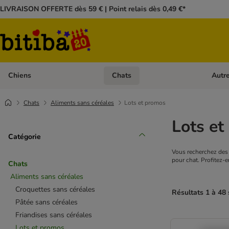
LIVRAISON OFFERTE dès 59 € | Point relais dès 0,49 €*
Chiens
Chats
Autr
Dérouler les catégories: Chiens
Dérouler
Chats
Aliments sans céréales
Lots et promos
Lots et
Catégorie
Vous recherchez des c
pour chat. Profitez-en
Chats
Aliments sans céréales
Croquettes sans céréales
Résultats 1 à 48 
Pâtée sans céréales
Friandises sans céréales
Lots et promos