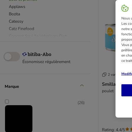
Applaws
Bozita
Nous ut
Catessy
Les co
Catz Finefood
notre 
fonctio
Concept for Life Veterinary Diet
propos
Feringa
Vous p
préfér
GranataPet
en cha
Grau
ce tra
Économisez régulièrement
Josera
Kattovit
Modifi
2 variantes
Nature's Variety
Smilla Kitten
Marque
Nutrivet
poulet
Porta 21
Purizon
(
26
)
Sanabelle
Smilla
Taste of the Wild
Rating: 4.4/5
Wild Freedom