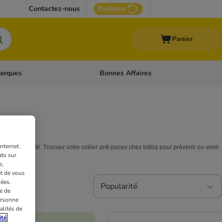
Contactez-nous
Racheter
Panier
arques
Bonnes Affaires
ux
uler les catégories: Médical
Dérouler les catégories: Marques
nternet.
e pour sa santé. Trouvez votre collier anti-puces chez bitiba pour prévenir ou venir
ts sur
e,
et de vous
ées.
Popularité
e de
ersonne
alités de
ité