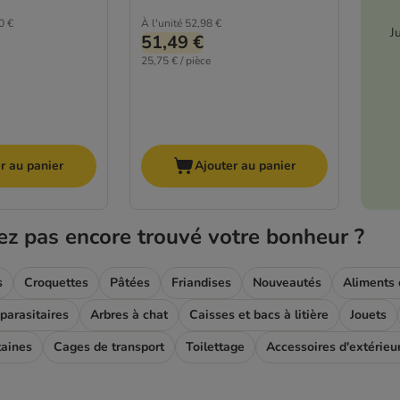
0 €
À l'unité
52,98 €
J
51,49 €
25,75 € / pièce
r au panier
Ajouter au panier
ez pas encore trouvé votre bonheur ?
s
Croquettes
Pâtées
Friandises
Nouveautés
Aliments
parasitaires
Arbres à chat
Caisses et bacs à litière
Jouets
taines
Cages de transport
Toilettage
Accessoires d'extérieu