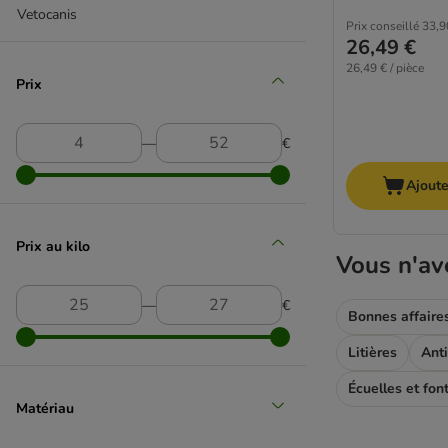
Vetocanis
Prix conseillé
33,9
26,49 €
26,49 € / pièce
Prix
―
€
Ajoute
Prix au kilo
Vous n'av
―
€
Bonnes affaire
Litières
Anti
Écuelles et fon
Matériau