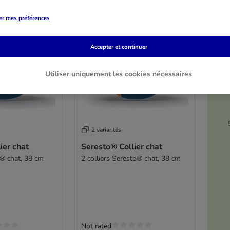
er mes préférences
Accepter et continuer
Utiliser uniquement les cookies nécessaires
2 variantes
ier chat
Seresto® Collier chat
o® chat, 38 cm
2 colliers Seresto® chat, 38 cm
Not rated