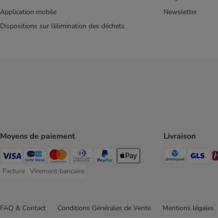
Application mobile
Newsletter
Dispositions sur l’élimination des déchets
Moyens de paiement
Livraison
Chronopos
GL
Visa Payment Method
carte bleue Payment Method
Master Card Payment Method
Diners Club Payment Method
Paypal Payment Method
Apple Pay Payment Method
Facture
Virement bancaire
Facture Payment Method
Virement bancaire Payment Method
FAQ & Contact
Conditions Générales de Vente
Mentions légales