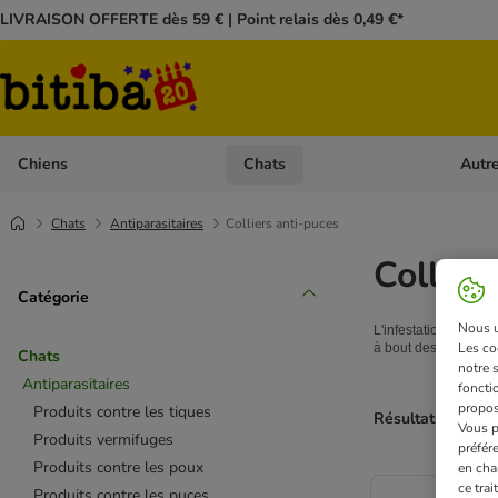
LIVRAISON OFFERTE dès 59 € | Point relais dès 0,49 €*
Chiens
Chats
Autr
Dérouler les catégories: Chiens
Dérouler
Chats
Antiparasitaires
Colliers anti-puces
Collier
Catégorie
Nous ut
L'infestation des puc
Les co
à bout des infestatio
Chats
notre 
Antiparasitaires
fonctio
propos
Produits contre les tiques
Résultats 1 à 3 s
Vous p
Produits vermifuges
préfér
Produits contre les poux
en cha
ce tra
Produits contre les puces