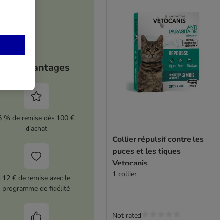
Vos avantages
5 % de remise dès 100 €
d'achat
Collier répulsif contre les
puces et les tiques
Vetocanis
1 collier
12 € de remise avec le
programme de fidélité
Not rated