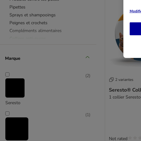
Pipettes
Modifi
Sprays et shampooings
Peignes et crochets
Compléments alimentaires
Colliers anti-puces
Advantage
Demavic
Marque
Frontline
(
2
)
2 variantes
Seresto® Coll
1 collier Serest
Seresto
(
1
)
Not rated