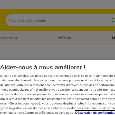
Rechercher
es animaux
Médical
M
 les catégories: Chats
Dérouler les catégories: Autres anima
Déro
s anti-puces
Aidez-nous à nous améliorer !
ilisons des cookies, des pixels et d'autres technologies (« cookies ») sur notre site I
es et des tiques est très pénible pour votre chat et peut en plus s'avérer dangereus
okies sont absolument nécessaires pour que vous puissiez naviguer et faire des acha
ns !
site Internet. Votre consentement nous permettra d'activer les cookies de performanc
nnels et publicitaires afin d'améliorer votre expérience client sur notre site internet 
er des produits et services pertinents pour vous ainsi que des annonces personnalis
ur 3
ouvez à tout moment modifier les paramètres de votre navigateur depuis notre centr
ences («Gérer les paramètres»). Vous trouverez de plus amples informations sur la p
rge de la gestion de vos données, du traitement des données personnelles et des fin
itement dans notre Centre de préférences et dans notre
Déclaration de confidential