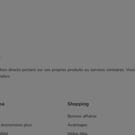
s
ection directe portant sur ses propres produits ou services similaires. V
oplus.
ba
Shopping
Bonnes affaires
 économisez plus
Avantages
lité
bitiba-Abo