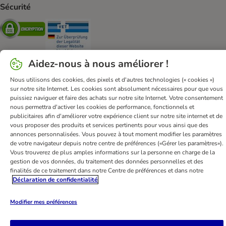
Sécurité
Security
Security
Aidez-nous à nous améliorer !
Nous utilisons des cookies, des pixels et d'autres technologies (« cookies »)
sur notre site Internet. Les cookies sont absolument nécessaires pour que vous
FAQ & Contact
Conditions Générales de Vente
puissiez naviguer et faire des achats sur notre site Internet. Votre consentement
Mentions légales
Sécurité et confidentialité
nous permettra d'activer les cookies de performance, fonctionnels et
publicitaires afin d'améliorer votre expérience client sur notre site internet et de
Dispositions sur l’élimination des déchets
vous proposer des produits et services pertinents pour vous ainsi que des
Frais et délai de livraison
Modes de paiement
annonces personnalisées. Vous pouvez à tout moment modifier les paramètres
de votre navigateur depuis notre centre de préférences («Gérer les paramètres»).
Renoncer au contrat ici
Programme de fidélité
Vous trouverez de plus amples informations sur la personne en charge de la
Application mobile
Programme d'affiliation
gestion de vos données, du traitement des données personnelles et des
finalités de ce traitement dans notre Centre de préférences et dans notre
Déclaration d'accessibilité
Déclaration de confidentialité
bitiba GmbH
2026
Modifier mes préférences