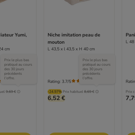
iateur Yumi,
Niche imitation peau de
Pani
mouton
L 48
 24 cm
L 43,5 x l 43,5 x H 40 cm
Prix le plus bas
Prix le plus bas
pratiqué au cours
pratiqué au cours
des 30 jours
des 30 jours
précédents
précédents
l'offre.
l'offre.
Rating: 3.7/5
Ratin
(
7
)
(
3
)
tuel
9,69 €
-24.97%
Prix habituel
8,69 €
Prix 
6,52 €
7,7