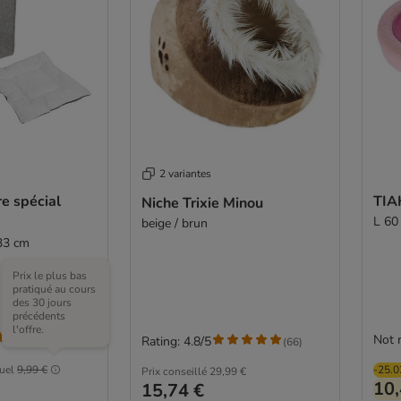
2 variantes
re spécial
TIAK
Niche Trixie Minou
L 60
beige / brun
 33 cm
Prix le plus bas
pratiqué au cours
des 30 jours
précédents
l'offre.
Not 
(
3
)
Rating: 4.8/5
(
66
)
tuel
9,99 €
-25.
Prix conseillé
29,99 €
10,
15,74 €