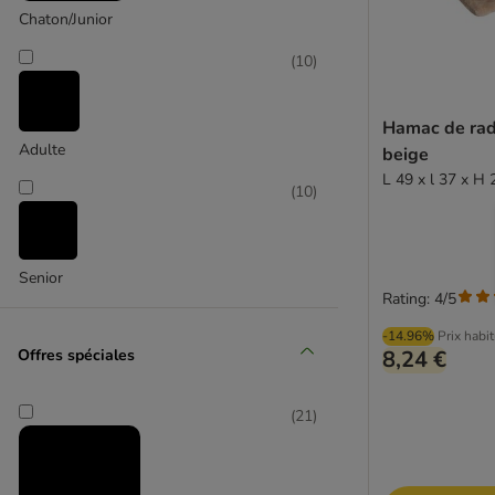
Chaton/Junior
(
10
)
Hamac de rad
zooplus Exclusive
Adulte
beige
L 49 x l 37 x H
(
10
)
Senior
Rating: 4/5
-14.96%
Prix habi
Offres spéciales
8,24 €
(
21
)