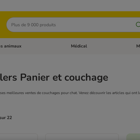
Rechercher
es animaux
Médical
M
 les catégories: Chats
Dérouler les catégories: Autres anima
Déro
lers Panier et couchage
ses meilleures ventes de couchages pour chat. Venez découvrir les articles qui ont le 
sur 22