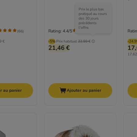
Prix le plus bas
pratiqué au cours
des 30 jours
précédents
l'offre.
Rating: 4.4/5
Ratin
(
66
)
(
111
)
9 €
-5%
Prix habituel
22,59 €
-24.
21,46 €
17,
17,62
r au panier
Ajouter au panier