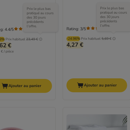
Prix le plus bas
Prix le plus bas
pratiqué au cours
pratiqué au cours
des 30 jours
des 30 jours
précédents
précédents
l'offre.
l'offre.
Rating: 3/5
(
3
)
g: 4.4/5
(
111
)
-24.96%
Prix habituel
5,69 €
99%
Prix habituel
23,49 €
4,27 €
62 €
 € / pièce
Ajouter au panier
Ajouter au panier