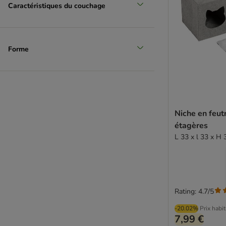
Caractéristiques du couchage
Forme
Niche en feut
étagères
L 33 x l 33 x H
Rating: 4.7/5
-20.02%
Prix habi
7,99 €