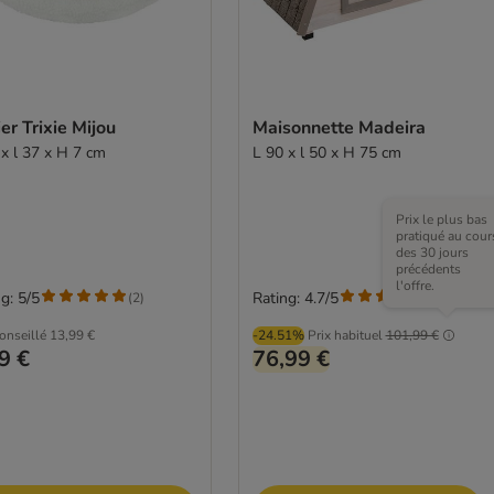
er Trixie Mijou
Maisonnette Madeira
 x l 37 x H 7 cm
L 90 x l 50 x H 75 cm
Prix le plus bas
pratiqué au cour
des 30 jours
précédents
l'offre.
g: 5/5
Rating: 4.7/5
(
2
)
(
10
)
conseillé
13,99 €
-24.51%
Prix habituel
101,99 €
9 €
76,99 €