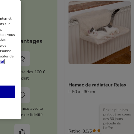
nternet.
ts sur
e,
et de vous
Vos avantages
ées.
e de
ersonne
alités de
ité
5 % de remise dès 100 €
d'achat
Hamac de radiateur Relax
L 50 x l 30 cm
12 € de remise avec le
Prix le plus bas
pratiqué au cours
programme de fidélité
des 30 jours
précédents
l'offre.
Rating: 3.9/5
(
12
)