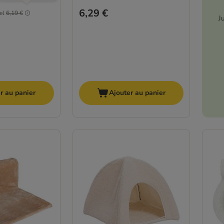
6,29 €
el
6,19 €
J
r au panier
Ajouter au panier