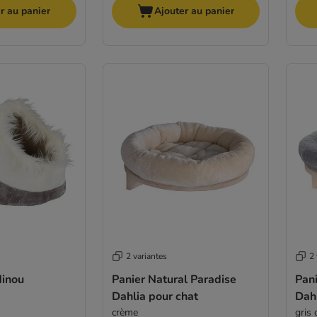
r au panier
Ajouter au panier
2 variantes
2 
Minou
Panier Natural Paradise
Pani
Dahlia pour chat
Dahl
crème
gris 