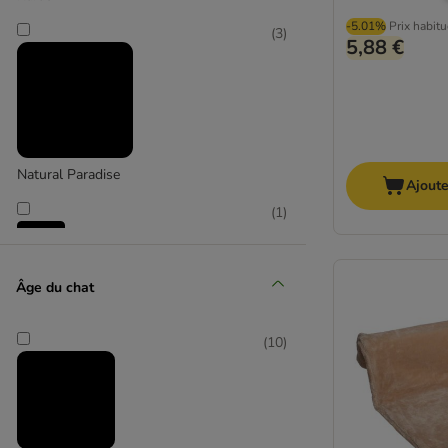
-5.01%
Prix habitu
(
3
)
5,88 €
Natural Paradise
Ajoute
(
1
)
TIAKI
Âge du chat
(
4
)
(
10
)
Trixie
(
12
)