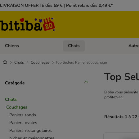
LIVRAISON OFFERTE dès 59 € | Point relais dès 0,49 €*
Chiens
Chats
Autr
Dérouler les catégories: Chiens
Dérouler
Chats
Couchages
Top Sellers Panier et couchage
Top Sel
Catégorie
Bitiba vous présente 
profitez-en !
Chats
Couchages
Paniers ronds
Résultats 1 à 22 
Paniers ovales
Paniers rectangulaires
Niches et maisonnettes