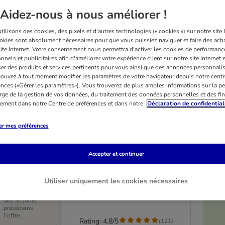
Aidez-nous à nous améliorer !
ilisons des cookies, des pixels et d'autres technologies (« cookies ») sur notre site I
okies sont absolument nécessaires pour que vous puissiez naviguer et faire des acha
site Internet. Votre consentement nous permettra d'activer les cookies de performanc
nnels et publicitaires afin d'améliorer votre expérience client sur notre site internet 
er des produits et services pertinents pour vous ainsi que des annonces personnalis
ouvez à tout moment modifier les paramètres de votre navigateur depuis notre centr
ences («Gérer les paramètres»). Vous trouverez de plus amples informations sur la p
rge de la gestion de vos données, du traitement des données personnelles et des fin
itement dans notre Centre de préférences et dans notre
Déclaration de confidential
er mes préférences
2 variantes
 2in1
Panier Fluffy 2in1
Accepter et continuer
50 x l 42 x H 7,5
- vert foncé : L 50 x l 42 x H 7,5
cm
Utiliser uniquement les cookies nécessaires
Prix le plus bas
pratiqué au cours
des 30 jours
précédents
l'offre.
Rating: 4.8/5
(
121
)
(
121
)