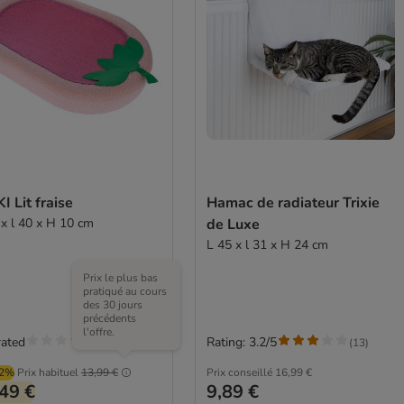
I Lit fraise
Hamac de radiateur Trixie
 x l 40 x H 10 cm
de Luxe
L 45 x l 31 x H 24 cm
Prix le plus bas
pratiqué au cours
des 30 jours
précédents
l'offre.
rated
Rating: 3.2/5
(
13
)
02%
Prix habituel
13,99 €
Prix conseillé
16,99 €
49 €
9,89 €