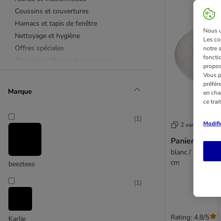
Coussins et couvertures
Hamacs et tapis de fenêtre
Nous ut
Nettoyage et hygiène
Les co
Offres spéciales
notre 
fonctio
Top Sellers Panier et couchage
propos
Vous p
préfér
Marque
en cha
ce tra
(
1
)
Modifi
2 variantes
Panier Fluffy
blanc / gris : L 
cm
beeztees
(
1
)
Rating: 4.8/5
Karlie