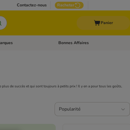
Contactez-nous
Racheter
Panier
arques
Bonnes Affaires
ux
uler les catégories: Médical
Dérouler les catégories: Marques
plus de succès et qui sont toujours à petits prix ! Il y en a pour tous les goûts,
Popularité