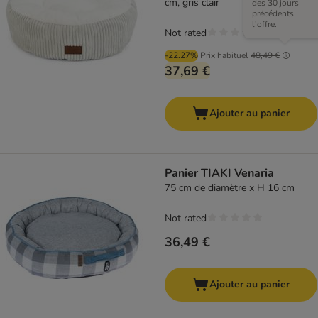
cm, gris clair
des 30 jours
précédents
l'offre.
Not rated
-22.27%
Prix habituel
48,49 €
37,69 €
Ajouter au panier
Panier TIAKI Venaria
75 cm de diamètre x H 16 cm
Not rated
36,49 €
Ajouter au panier