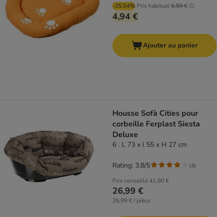
-25.04%
Prix habituel
6,59 €
4,94 €
Ajouter au panier
Housse Sofà Cities pour
corbeille Ferplast Siesta
Deluxe
6 : L 73 x l 55 x H 27 cm
Rating: 3.8/5
(
4
)
Prix conseillé
41,80 €
26,99 €
26,99 € / pièce