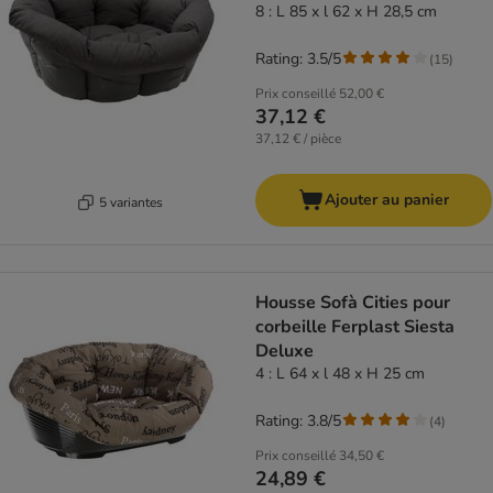
8 : L 85 x l 62 x H 28,5 cm
Rating: 3.5/5
(
15
)
Prix conseillé
52,00 €
37,12 €
37,12 € / pièce
Ajouter au panier
5 variantes
Housse Sofà Cities pour
corbeille Ferplast Siesta
Deluxe
4 : L 64 x l 48 x H 25 cm
Rating: 3.8/5
(
4
)
Prix conseillé
34,50 €
24,89 €