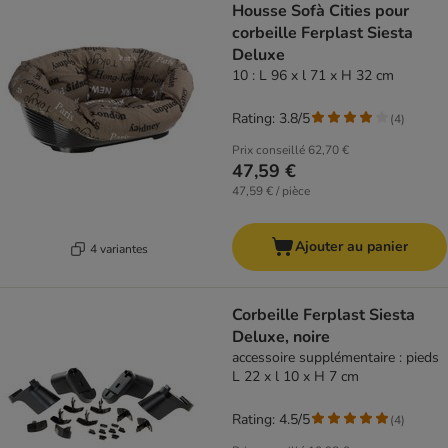
Housse Sofà Cities pour
corbeille Ferplast Siesta
Deluxe
10 : L 96 x l 71 x H 32 cm
Rating: 3.8/5
(
4
)
Prix conseillé
62,70 €
47,59 €
47,59 € / pièce
Ajouter au panier
4 variantes
Corbeille Ferplast Siesta
Deluxe, noire
accessoire supplémentaire : pieds
L 22 x l 10 x H 7 cm
Rating: 4.5/5
(
4
)