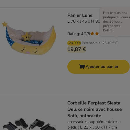
Prix le plus bas
Panier Lune
pratiqué au cours
L 70 x l 45 x H 30 cm
des 30 jours
précédents
l'offre.
Rating: 4.2/5
(
5
)
-24.99%
Prix habituel
26,49 €
19,87 €
Ajouter au panier
Corbeille Ferplast Siesta
Deluxe noire avec housse
Sofà, anthracite
accessoires supplémentaires :
pieds : L 22 x l 10 x H 7 cm