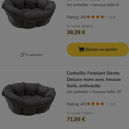
lot corbeille + housse taille 6
Rating: 4/5
(
13
)
À l'unité
39,88 €
38,39 €
Ajouter au panier
5 variantes
Corbeille Ferplast Siesta
Deluxe noire avec housse
Sofà, anthracite
lot corbeille + housse taille 10
Rating: 4/5
(
13
)
À l'unité
73,63 €
71,99 €