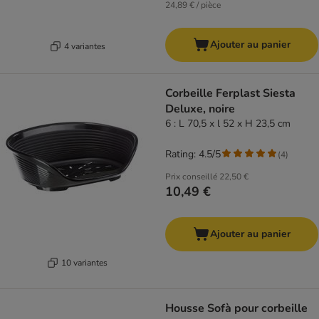
24,89 € / pièce
Ajouter au panier
4 variantes
Corbeille Ferplast Siesta
Deluxe, noire
6 : L 70,5 x l 52 x H 23,5 cm
Rating: 4.5/5
(
4
)
Prix conseillé
22,50 €
10,49 €
Ajouter au panier
10 variantes
Housse Sofà pour corbeille