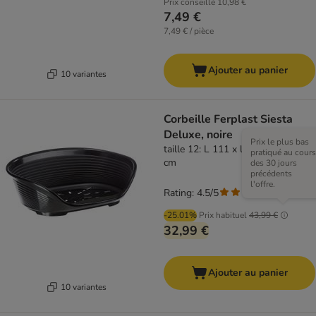
Prix conseillé
10,98 €
7,49 €
7,49 € / pièce
Ajouter au panier
10 variantes
Corbeille Ferplast Siesta
Deluxe, noire
Prix le plus bas
taille 12: L 111 x l 80,5 x H 33,5
pratiqué au cours
cm
des 30 jours
précédents
l'offre.
Rating: 4.5/5
(
4
)
-25.01%
Prix habituel
43,99 €
32,99 €
Ajouter au panier
10 variantes