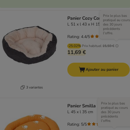
Prix le plus bas
Panier Cozy Cord
pratiqué au cours
L 51 x l 43 x H 15 cm
des 30 jours
précédents
l'offre.
Rating: 4.4/5
(
52
)
-25.02%
Prix habituel
15,59 €
11,69 €
Ajouter au panier
3 variantes
Prix le plus bas
Panier Smilla
pratiqué au cours
L 45 x l 35 cm
des 30 jours
précédents
l'offre.
Rating: 5/5
(
1
)