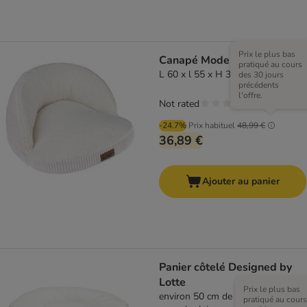
Prix le plus bas
Canapé Modern Living Hella
pratiqué au cours
L 60 x l 55 x H 32 cm
des 30 jours
précédents
l'offre.
Not rated
-24.7%
Prix habituel
48,99 €
36,89 €
Ajouter au panier
Panier côtelé Designed by
Lotte
Prix le plus bas
environ 50 cm de diamètre x H 17
pratiqué au cours