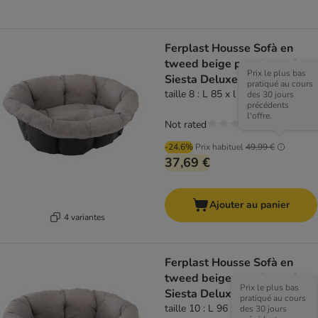
Ferplast Housse Sofà en
tweed beige pour le panier
Prix le plus bas
Siesta Deluxe (panier non
pratiqué au cours
inclus)
taille 8 : L 85 x l 62 x H 28,5 cm
des 30 jours
précédents
l'offre.
Not rated
-24.6%
Prix habituel
49,99 €
37,69 €
Ajouter au panier
4 variantes
Ferplast Housse Sofà en
tweed beige pour le panier
Prix le plus bas
Siesta Deluxe (panier non
pratiqué au cours
inclus)
taille 10 : L 96 x l 71 x H 32 cm
des 30 jours