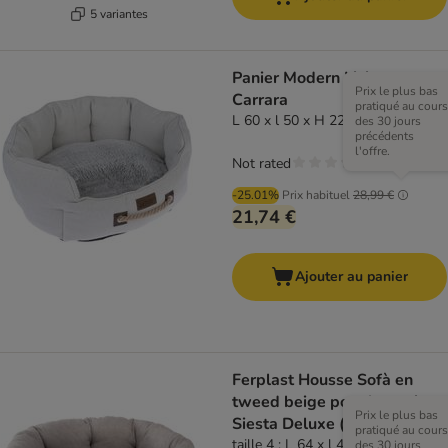
5 variantes
Panier Modern Living
Prix le plus bas
Carrara
pratiqué au cours
L 60 x l 50 x H 22 cm
des 30 jours
précédents
l'offre.
Not rated
-25.01%
Prix habituel
28,99 €
21,74 €
Ajouter au panier
Ferplast Housse Sofà en
tweed beige pour le panier
Prix le plus bas
Siesta Deluxe (panier non
pratiqué au cours
inclus)
taille 4 : L 64 x l 48 x H 25 cm
des 30 jours