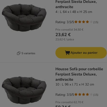
Ferplast Siesta Deluxe,
anthracite
4 : L 64 x l 48 x H 25 cm
Rating: 3.5/5
(
15
)
Prix conseillé
34,50 €
23,62 €
23,62 € / pièce
Ajouter au panier
5 variantes
Housse Sofà pour corbeille
Ferplast Siesta Deluxe,
anthracite
10 : L 96 x l 71 x H 32 cm
Rating: 3.5/5
(
15
)
Prix conseillé
62,70 €