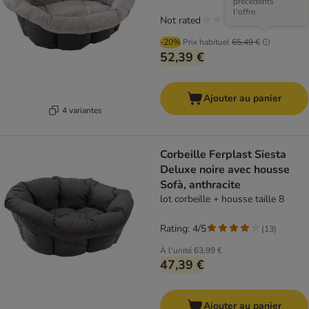
précédents
l'offre.
Not rated
-20%
Prix habituel
65,49 €
52,39 €
Ajouter au panier
4 variantes
Corbeille Ferplast Siesta
Deluxe noire avec housse
Sofà, anthracite
lot corbeille + housse taille 8
Rating: 4/5
(
13
)
À l'unité
63,99 €
47,39 €
Ajouter au panier