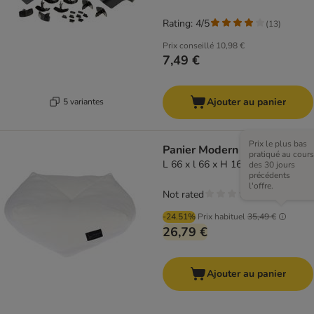
Rating: 4/5
(
13
)
Prix conseillé
10,98 €
7,49 €
Ajouter au panier
5 variantes
Prix le plus bas
Panier Modern Living Ferden
pratiqué au cours
L 66 x l 66 x H 16 cm
des 30 jours
précédents
l'offre.
Not rated
-24.51%
Prix habituel
35,49 €
26,79 €
Ajouter au panier