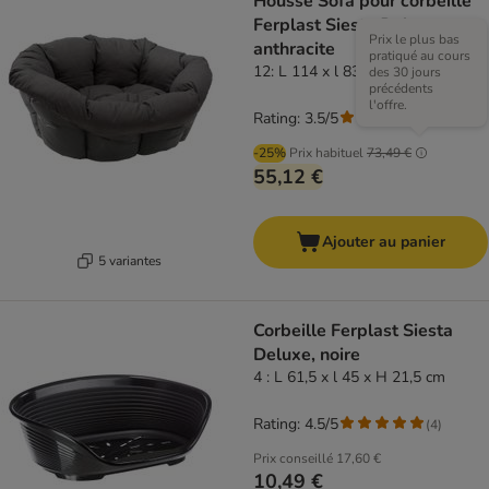
Housse Sofà pour corbeille
Ferplast Siesta Deluxe,
Prix le plus bas
anthracite
pratiqué au cours
12: L 114 x l 83 x H 37 cm
des 30 jours
précédents
l'offre.
Rating: 3.5/5
(
15
)
-25%
Prix habituel
73,49 €
55,12 €
Ajouter au panier
5 variantes
Corbeille Ferplast Siesta
Deluxe, noire
4 : L 61,5 x l 45 x H 21,5 cm
Rating: 4.5/5
(
4
)
Prix conseillé
17,60 €
10,49 €