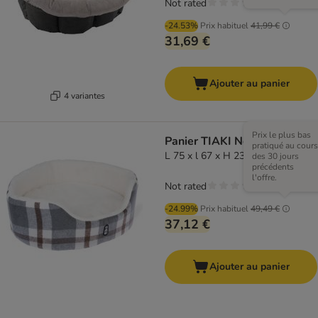
Not rated
-24.53%
Prix habituel
41,99 €
31,69 €
Ajouter au panier
4 variantes
Prix le plus bas
Panier TIAKI Nolan
pratiqué au cours
L 75 x l 67 x H 23 cm
des 30 jours
précédents
l'offre.
Not rated
-24.99%
Prix habituel
49,49 €
37,12 €
Ajouter au panier