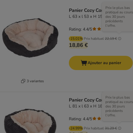
Prix le plus bas
Panier Cozy Cord
pratiqué au cours
L 63 x l 53 x H 15 cm
des 30 jours
précédents
l'offre.
Rating: 4.4/5
(
52
)
-15.01%
Prix habituel
22,19 €
18,86 €
Ajouter au panier
3 variantes
Prix le plus bas
Panier Cozy Cord
pratiqué au cours
L 81 x l 63 x H 18 cm
des 30 jours
précédents
l'offre.
Rating: 4.4/5
(
52
)
-24.99%
Prix habituel
31,29 €