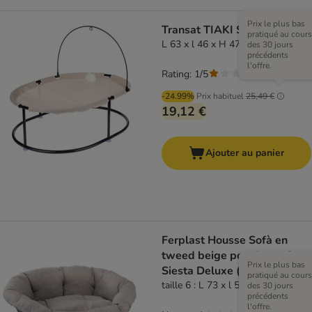
Prix le plus bas
Transat TIAKI Sand
pratiqué au cours
L 63 x l 46 x H 47 cm
des 30 jours
précédents
l'offre.
Rating: 1/5
(
1
)
-24.99%
Prix habituel
25,49 €
19,12 €
Ajouter au panier
Ferplast Housse Sofà en
tweed beige pour le panier
Prix le plus bas
Siesta Deluxe (panier non
pratiqué au cours
inclus)
taille 6 : L 73 x l 55 x H 27 cm
des 30 jours
précédents
l'offre.