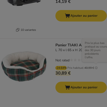
14,19 €
Ajouter au panier
10 variantes
Prix le plus bas
Panier TIAKI Asher
pratiqué au cours
L 70 x l 65 x H 20 cm
des 30 jours
précédents
l'offre.
Not rated
-24.64%
Prix habituel
40,99 €
30,89 €
Ajouter au panier