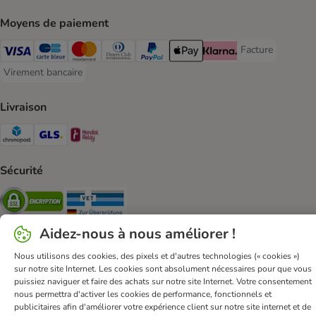
Moyens de paiement
Facture
Facture Payment
Visa Payment Method
carte bleue Payment Method
Master Card Payment Method
Diners Club Payment Method
Paypal Payment Method
Apple Pay Payment Method
Klarna Payment Method
Virement bancaire
Virement bancaire Payment Method
Livraison
Chronopost Shipping Method
GLS Shipping Method
Mondial relay Shipping Method
Sécurité
Security
Security
Aidez-nous à nous améliorer !
Nous utilisons des cookies, des pixels et d'autres technologies (« cookies »)
sur notre site Internet. Les cookies sont absolument nécessaires pour que vous
puissiez naviguer et faire des achats sur notre site Internet. Votre consentement
FAQ & Contact
Conditions Générales de Vente
nous permettra d'activer les cookies de performance, fonctionnels et
Mentions légales
Sécurité et confidentialité
publicitaires afin d'améliorer votre expérience client sur notre site internet et de