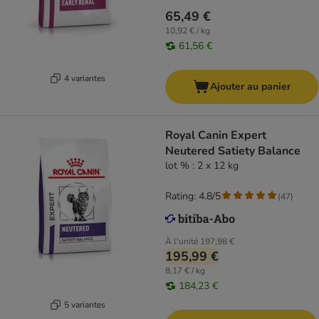
65,49 €
10,92 € / kg
61,56 €
4 variantes
Ajouter au panier
Royal Canin Expert
Neutered Satiety Balance
lot % : 2 x 12 kg
Rating: 4.8/5
(
47
)
À l'unité
197,98 €
195,99 €
8,17 € / kg
184,23 €
5 variantes