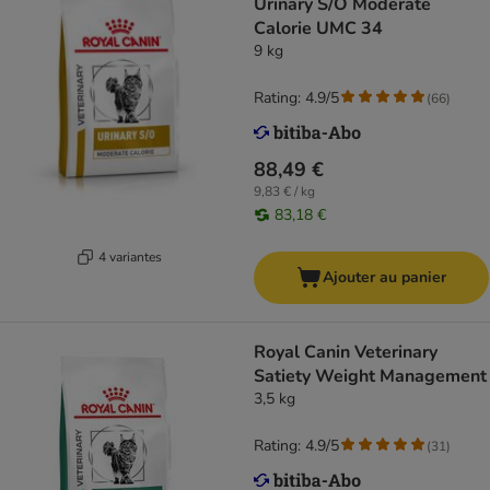
Urinary S/O Moderate
Calorie UMC 34
9 kg
Rating: 4.9/5
(
66
)
88,49 €
9,83 € / kg
83,18 €
4 variantes
Ajouter au panier
Royal Canin Veterinary
Satiety Weight Management
3,5 kg
Rating: 4.9/5
(
31
)