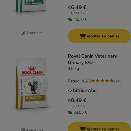
46,49 €
13,28 € / kg
43,70 €
4 variantes
Ajouter au panier
Royal Canin Veterinary
Urinary S/O
3,5 kg
Rating: 4.9/5
(
140
)
40,49 €
11,57 € / kg
38,06 €
Ajouter au panier
4 variantes