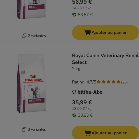
56,99 €
14,25 € / kg
53,57 €
Ajouter au panier
2 variantes
Royal Canin Veterinary Renal
Select
2 kg
Rating: 4.7/5
(
26
)
35,99 €
18,00 € / kg
33,83 €
3 variantes
Ajouter au panier