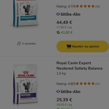
Rating: 4.7/5
(
68
)
44,49 €
17,80 € / kg
41,82 €
3 variantes
Ajouter au panier
Royal Canin Expert
Neutered Satiety Balance
1,5 kg
Rating: 4.8/5
(
47
)
25,39 €
16,93 € / kg