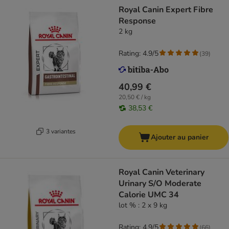
Royal Canin Expert Fibre
Response
2 kg
Rating: 4.9/5
(
39
)
40,99 €
20,50 € / kg
38,53 €
3 variantes
Ajouter au panier
Royal Canin Veterinary
Urinary S/O Moderate
Calorie UMC 34
lot % : 2 x 9 kg
Rating: 4.9/5
(
66
)