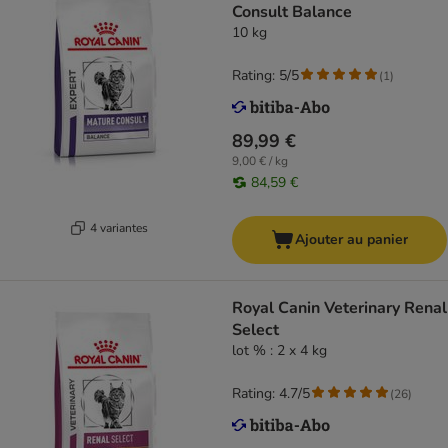
Consult Balance
10 kg
Rating: 5/5
(
1
)
89,99 €
9,00 € / kg
84,59 €
4 variantes
Ajouter au panier
Royal Canin Veterinary Renal
Select
lot % : 2 x 4 kg
Rating: 4.7/5
(
26
)