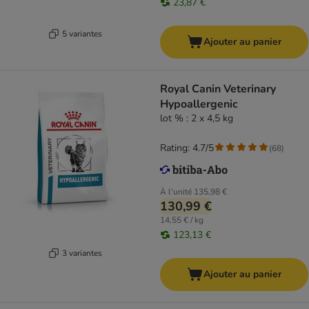
23,87 €
5 variantes
Ajouter au panier
Royal Canin Veterinary
Hypoallergenic
lot % : 2 x 4,5 kg
Rating: 4.7/5
(
68
)
À l'unité
135,98 €
130,99 €
14,55 € / kg
123,13 €
3 variantes
Ajouter au panier