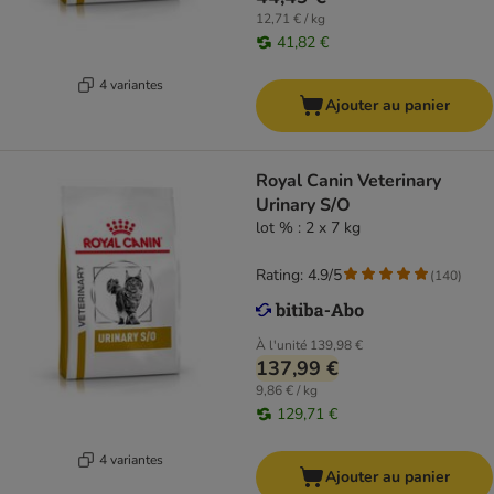
12,71 € / kg
41,82 €
4 variantes
Ajouter au panier
Royal Canin Veterinary
Urinary S/O
lot % : 2 x 7 kg
Rating: 4.9/5
(
140
)
À l'unité
139,98 €
137,99 €
9,86 € / kg
129,71 €
4 variantes
Ajouter au panier