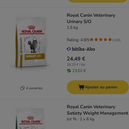
Royal Canin Veterinary
Urinary S/O
1,5 kg
Rating: 4.9/5
(
140
)
24,49 €
16,33 € / kg
23,02 €
Ajouter au panier
4 variantes
Royal Canin Veterinary
Satiety Weight Management
lot % : 2 x 6 kg