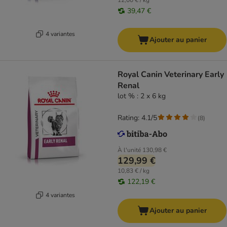
12,00 € / kg
39,47 €
4 variantes
Ajouter au panier
Royal Canin Veterinary Early
Renal
lot % : 2 x 6 kg
Rating: 4.1/5
(
8
)
À l'unité
130,98 €
129,99 €
10,83 € / kg
122,19 €
4 variantes
Ajouter au panier