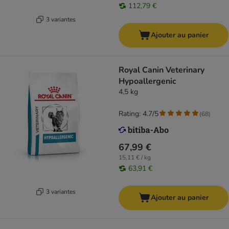
112,79 €
3 variantes
Ajouter au panier
Royal Canin Veterinary
Hypoallergenic
4,5 kg
Rating: 4.7/5
(
68
)
67,99 €
15,11 € / kg
63,91 €
3 variantes
Ajouter au panier