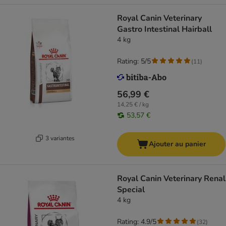
Royal Canin Veterinary
Gastro Intestinal Hairball
4 kg
Rating: 5/5
(
11
)
56,99 €
14,25 € / kg
53,57 €
3 variantes
Ajouter au panier
Royal Canin Veterinary Renal
Special
4 kg
Rating: 4.9/5
(
32
)