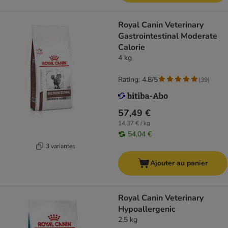
Royal Canin Veterinary
Gastrointestinal Moderate
Calorie
4 kg
Rating: 4.8/5
(
39
)
57,49 €
14,37 € / kg
54,04 €
3 variantes
Ajouter au panier
Royal Canin Veterinary
Hypoallergenic
2,5 kg