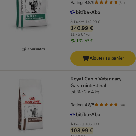
Rating: 4.9/5
(
31
)
À l'unité
142,98 €
140,99 €
11,75 € / kg
132,53 €
4 variantes
Ajouter au panier
Royal Canin Veterinary
Gastrointestinal
lot % : 2 x 4 kg
Rating: 4.8/5
(
84
)
À l'unité
105,98 €
103,99 €