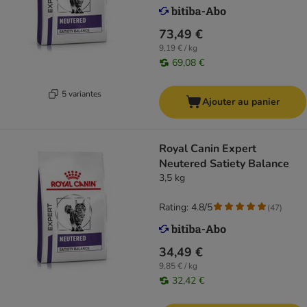
73,49 €
9,19 € / kg
69,08 €
5 variantes
Ajouter au panier
Royal Canin Expert
Neutered Satiety Balance
3,5 kg
Rating: 4.8/5
(
47
)
34,49 €
9,85 € / kg
32,42 €