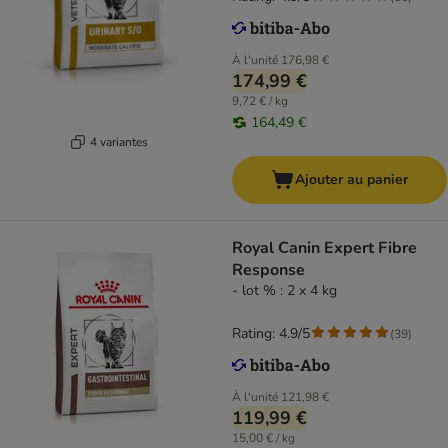
À l'unité
176,98 €
174,99 €
9,72 € / kg
164,49 €
4 variantes
Ajouter au panier
Royal Canin Expert Fibre
Response
- lot % : 2 x 4 kg
Rating: 4.9/5
(
39
)
À l'unité
121,98 €
119,99 €
15,00 € / kg