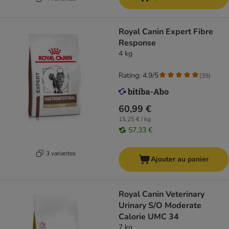
Royal Canin Expert Fibre
Response
4 kg
Rating: 4.9/5
(
39
)
60,99 €
15,25 € / kg
57,33 €
3 variantes
Ajouter au panier
Royal Canin Veterinary
Urinary S/O Moderate
Calorie UMC 34
7 kg