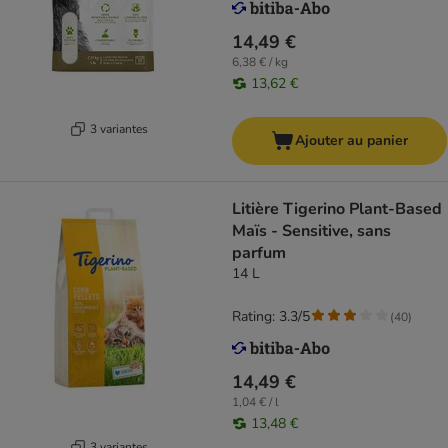
14,49 €
6,38 € / kg
13,62 €
3 variantes
Ajouter au panier
Litière Tigerino Plant-Based
Maïs - Sensitive, sans
parfum
14 L
Rating: 3.3/5
(
40
)
14,49 €
1,04 € / l
13,48 €
3 variantes