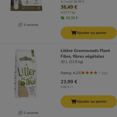
À l'unité
36,98 €
36,49 €
4,02 € / kg
34,30 €
3 variantes
Ajouter au panier
Litière Greenwoods Plant
Fibre, fibres végétales
30 L (12,9 kg)
Rating: 4.2/5
(
32
)
23,99 €
0,80 € / l
Ajouter au panier
2 variantes