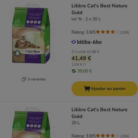
Litière Cat's Best Nature
Gold
lot % : 2 x 20 L
Rating: 3.9/5
(
196
)
À l'unité
42,98 €
41,49 €
1,04 € / l
39,00 €
3 variantes
Ajouter au panier
Litière Cat's Best Nature
Gold
20 L
Rating: 3.9/5
(
196
)