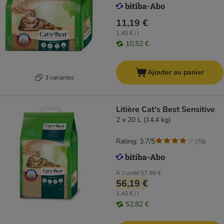
11,19 €
1,40 € / l
10,52 €
Ajouter au panier
3 variantes
Litière Cat's Best Sensitive
2 x 20 L (14,4 kg)
Rating: 3.7/5
(
78
)
À l'unité
57,98 €
56,19 €
1,40 € / l
52,82 €