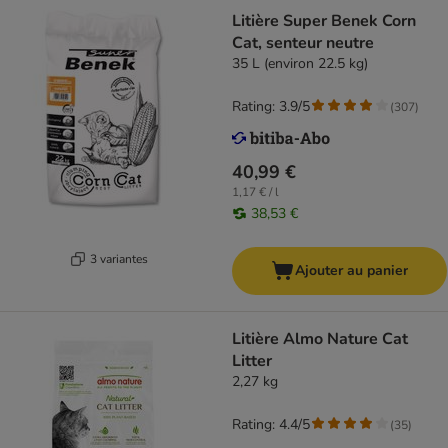
Litière Super Benek Corn
Cat, senteur neutre
35 L (environ 22.5 kg)
Rating: 3.9/5
(
307
)
40,99 €
1,17 € / l
38,53 €
3 variantes
Ajouter au panier
Litière Almo Nature Cat
Litter
2,27 kg
Rating: 4.4/5
(
35
)