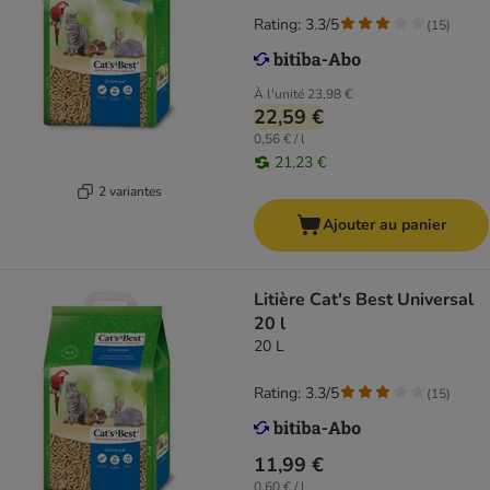
Rating: 3.3/5
(
15
)
À l'unité
23,98 €
22,59 €
0,56 € / l
21,23 €
2 variantes
Ajouter au panier
Litière Cat's Best Universal
20 l
20 L
Rating: 3.3/5
(
15
)
11,99 €
0,60 € / l