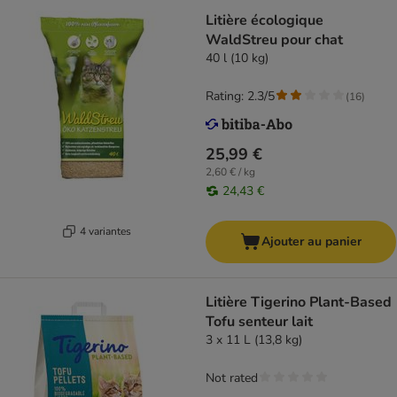
Litière écologique
WaldStreu pour chat
40 l (10 kg)
Rating: 2.3/5
(
16
)
25,99 €
2,60 € / kg
24,43 €
4 variantes
Ajouter au panier
Litière Tigerino Plant-Based
Tofu senteur lait
3 x 11 L (13,8 kg)
Not rated