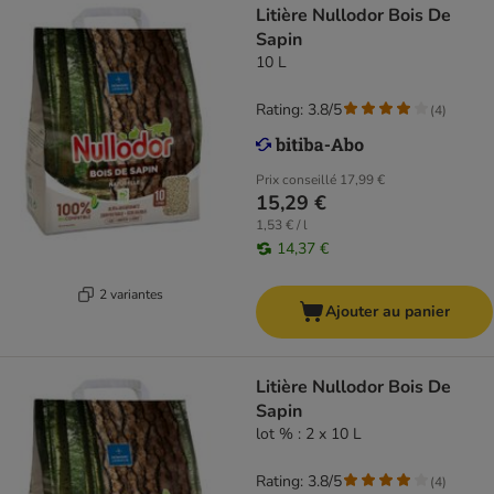
Litière Nullodor Bois De
Sapin
10 L
Rating: 3.8/5
(
4
)
Prix conseillé
17,99 €
15,29 €
1,53 € / l
14,37 €
2 variantes
Ajouter au panier
Litière Nullodor Bois De
Sapin
lot % : 2 x 10 L
Rating: 3.8/5
(
4
)