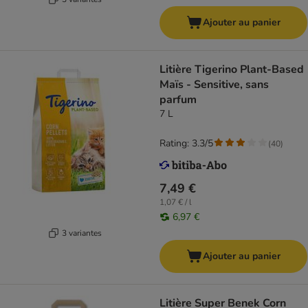
Ajouter au panier
Litière Tigerino Plant-Based
Maïs - Sensitive, sans
parfum
7 L
Rating: 3.3/5
(
40
)
7,49 €
1,07 € / l
6,97 €
3 variantes
Ajouter au panier
Litière Super Benek Corn