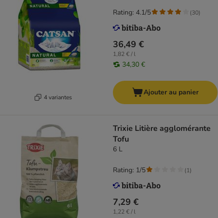
Rating: 4.1/5
(
30
)
36,49 €
1,82 € / l
34,30 €
Ajouter au panier
4 variantes
Trixie Litière agglomérante
Tofu
6 L
Rating: 1/5
(
1
)
7,29 €
1,22 € / l