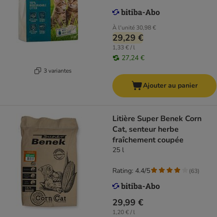
À l'unité
30,98 €
29,29 €
1,33 € / l
27,24 €
3 variantes
Ajouter au panier
Litière Super Benek Corn
Cat, senteur herbe
fraîchement coupée
25 l
Rating: 4.4/5
(
63
)
29,99 €
1,20 € / l