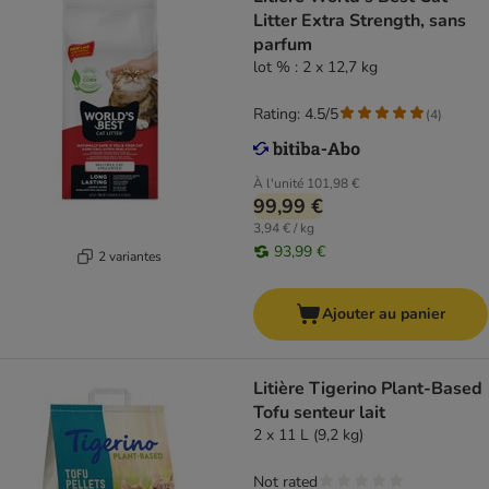
Litter Extra Strength, sans
parfum
lot % : 2 x 12,7 kg
Rating: 4.5/5
(
4
)
À l'unité
101,98 €
99,99 €
3,94 € / kg
93,99 €
2 variantes
Ajouter au panier
Litière Tigerino Plant-Based
Tofu senteur lait
2 x 11 L (9,2 kg)
Not rated