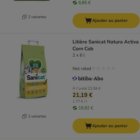
6,85 €
2 variantes
Ajouter au panier
Litière Sanicat Natura Activa
Corn Cob
2 x 6 l
Not rated
À l'unité
22,58 €
21,19 €
1,77 € / l
19,92 €
2 variantes
Ajouter au panier