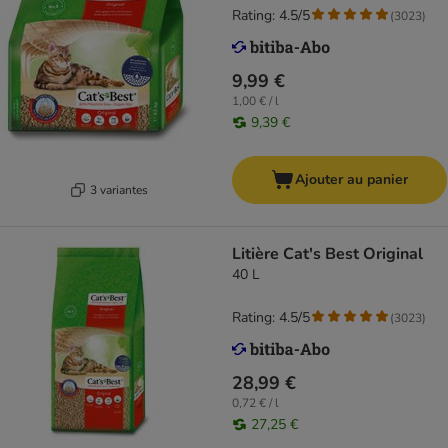
Rating: 4.5/5
(
3023
)
9,99 €
1,00 € / l
9,39 €
Ajouter au panier
3 variantes
Litière Cat's Best Original
40 L
Rating: 4.5/5
(
3023
)
28,99 €
0,72 € / l
27,25 €