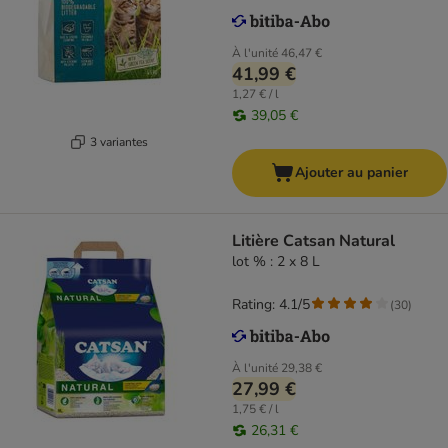
À l'unité
46,47 €
41,99 €
1,27 € / l
39,05 €
3 variantes
Ajouter au panier
Litière Catsan Natural
lot % : 2 x 8 L
Rating: 4.1/5
(
30
)
À l'unité
29,38 €
27,99 €
1,75 € / l
26,31 €