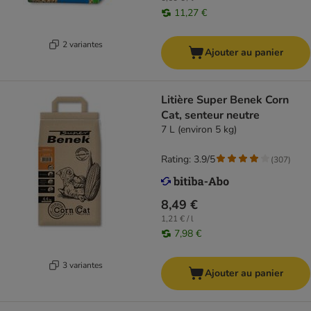
11,27 €
2 variantes
Ajouter au panier
Litière Super Benek Corn
Cat, senteur neutre
7 L (environ 5 kg)
Rating: 3.9/5
(
307
)
8,49 €
1,21 € / l
7,98 €
3 variantes
Ajouter au panier