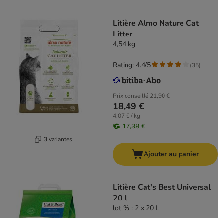
Litière Almo Nature Cat
Litter
4,54 kg
Rating: 4.4/5
(
35
)
Prix conseillé
21,90 €
18,49 €
4,07 € / kg
17,38 €
3 variantes
Ajouter au panier
Litière Cat's Best Universal
20 l
lot % : 2 x 20 L