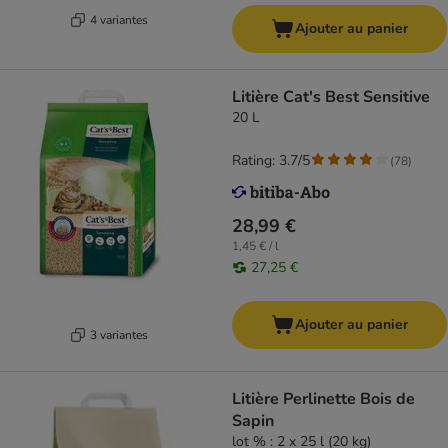
4 variantes
Ajouter au panier
Litière Cat's Best Sensitive
20 L
Rating: 3.7/5
(
78
)
28,99 €
1,45 € / l
27,25 €
Ajouter au panier
3 variantes
Litière Perlinette Bois de
Sapin
lot % : 2 x 25 l (20 kg)