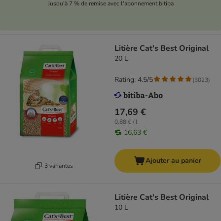
Jusqu'à 7 % de remise avec l'abonnement bitiba
Litière Cat's Best Original
20 L
Rating: 4.5/5
(
3023
)
17,69 €
0,88 € / l
16,63 €
Ajouter au panier
3 variantes
Litière Cat's Best Original
10 L