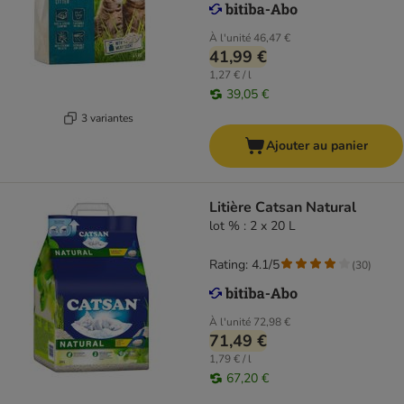
À l'unité
46,47 €
41,99 €
1,27 € / l
39,05 €
3 variantes
Ajouter au panier
Litière Catsan Natural
lot % : 2 x 20 L
Rating: 4.1/5
(
30
)
À l'unité
72,98 €
71,49 €
1,79 € / l
67,20 €