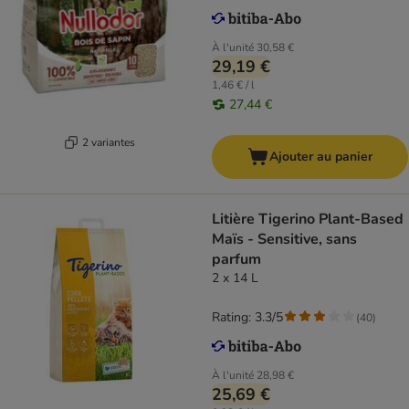
À l'unité
30,58 €
29,19 €
1,46 € / l
27,44 €
2 variantes
Ajouter au panier
Litière Tigerino Plant-Based
Maïs - Sensitive, sans
parfum
2 x 14 L
Rating: 3.3/5
(
40
)
À l'unité
28,98 €
25,69 €