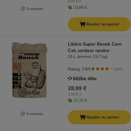
0,92 € / l
23,89 €
3 variantes
Ajouter au panier
Litière Super Benek Corn
Cat, senteur neutre
25 L (environ 15.7 kg)
Rating: 3.9/5
(
307
)
28,99 €
1,16 € / l
27,25 €
3 variantes
Ajouter au panier