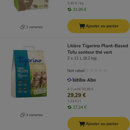
3,40 € / kg
31,95 €
Ajouter au panier
2 variantes
Litière Tigerino Plant-Based
Tofu senteur thé vert
2 x 11 L (9,2 kg)
Not rated
À l'unité
30,98 €
29,29 €
1,33 € / l
27,24 €
3 variantes
Ajouter au panier