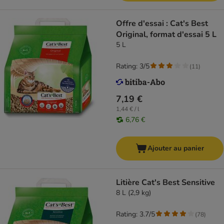
Offre d'essai : Cat's Best
Original, format d'essai 5 L
5 L
Rating: 3/5
(
11
)
7,19 €
1,44 € / l
6,76 €
Ajouter au panier
Litière Cat's Best Sensitive
8 L (2,9 kg)
Rating: 3.7/5
(
78
)