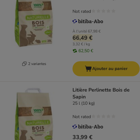
Not rated
À l'unité
67,98 €
66,49 €
3,32 € / kg
62,50 €
2 variantes
Ajouter au panier
Litière Perlinette Bois de
Sapin
25 l (10 kg)
Not rated
33,99 €