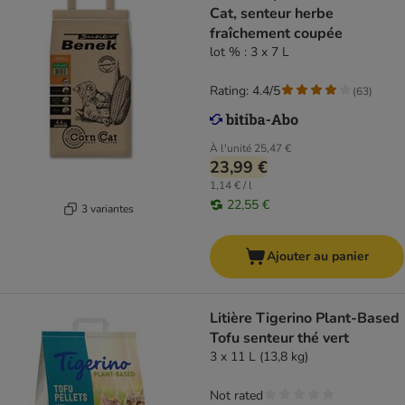
Cat, senteur herbe
fraîchement coupée
lot % : 3 x 7 L
Rating: 4.4/5
(
63
)
À l'unité
25,47 €
23,99 €
1,14 € / l
22,55 €
3 variantes
Ajouter au panier
Litière Tigerino Plant-Based
Tofu senteur thé vert
3 x 11 L (13,8 kg)
Not rated