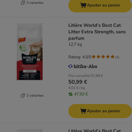
3 variantes
Ajouter au panier
Litière World's Best Cat
Litter Extra Strength, sans
parfum
12,7 kg
Rating: 4.5/5
(
4
)
Prix conseillé
57,99 €
50,99 €
4,01 € / kg
47,93 €
2 variantes
Ajouter au panier
Litière World's Best Cat