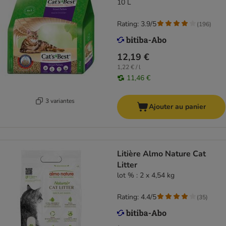
10 L
Rating: 3.9/5
(
196
)
12,19 €
1,22 € / l
11,46 €
3 variantes
Ajouter au panier
Litière Almo Nature Cat
Litter
lot % : 2 x 4,54 kg
Rating: 4.4/5
(
35
)