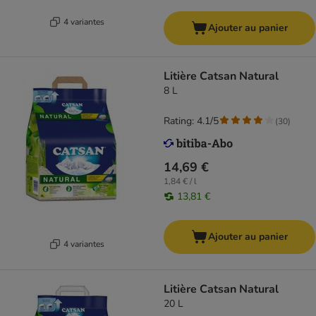
4 variantes
Ajouter au panier
Litière Catsan Natural
8 L
Rating: 4.1/5
(
30
)
14,69 €
1,84 € / l
13,81 €
Ajouter au panier
4 variantes
Litière Catsan Natural
20 L