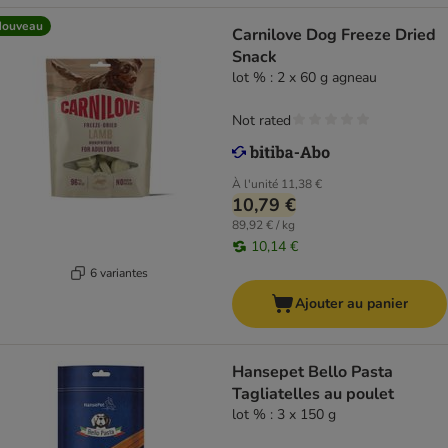
Nouveau
Carnilove Dog Freeze Dried
Snack
lot % : 2 x 60 g agneau
Not rated
À l'unité
11,38 €
10,79 €
89,92 € / kg
10,14 €
6 variantes
Ajouter au panier
Hansepet Bello Pasta
Tagliatelles au poulet
lot % : 3 x 150 g