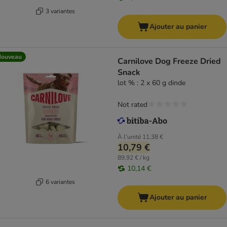
3 variantes
Ajouter au panier
Nouveau
Carnilove Dog Freeze Dried
Snack
lot % : 2 x 60 g dinde
Not rated
À l'unité
11,38 €
10,79 €
89,92 € / kg
10,14 €
6 variantes
Ajouter au panier