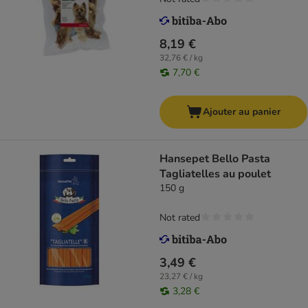
8,19 €
32,76 € / kg
7,70 €
Ajouter au panier
Hansepet Bello Pasta
Tagliatelles au poulet
150 g
Not rated
3,49 €
23,27 € / kg
3,28 €