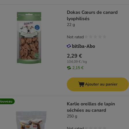
Dokas Cœurs de canard
lyophilisés
22 g
Not rated
2,29 €
104,09 € / kg
2,15 €
Ajouter au panier
Nouveau
Karlie oreilles de lapin
séchées au canard
250 g
Not rated