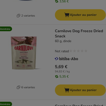
3,56 €
Ajouter au panier
2 variantes
Nouveau
Carnilove Dog Freeze Dried
Snack
60 g, dinde
Not rated
5,69 €
94,83 € / kg
5,35 €
6 variantes
Ajouter au panier
Nouveau