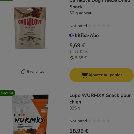
Carnilove Dog Freeze Dried
Snack
60 g agneau
Not rated
5,69 €
94,83 € / kg
5,35 €
6 variantes
Ajouter au panier
Nouveau
Lupo WURMXX Snack pour
chien
325 g
Not rated
18,99 €