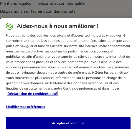
Mentions légales
Sécurité et confidentialité
Dispositions sur l’élimination des déchets
Frais et délai de livraison
Modes de paiement
Aidez-nous à nous améliorer !
Renoncer au contrat ici
Programme de fidélité
Application mobile
Programme d'affiliation
Nous utilisons des cookies, des pixels et d'autres technologies (« cookies »)
sur notre site Internet. Les cookies sont absolument nécessaires pour que vous
Déclaration d'accessibilité
puissiez naviguer et faire des achats sur notre site Internet. Votre consentement
nous permettra d'activer les cookies de performance, fonctionnels et
bitiba GmbH
2026
publicitaires afin d'améliorer votre expérience client sur notre site internet et de
vous proposer des produits et services pertinents pour vous ainsi que des
annonces personnalisées. Vous pouvez à tout moment modifier les paramètres
de votre navigateur depuis notre centre de préférences («Gérer les paramètres»).
Vous trouverez de plus amples informations sur la personne en charge de la
gestion de vos données, du traitement des données personnelles et des
finalités de ce traitement dans notre Centre de préférences et dans notre
Déclaration de confidentialité
Modifier mes préférences
Accepter et continuer