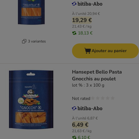
À l'unité
20,94 €
19,29 €
21,43 € / kg
18,13 €
3 variantes
Ajouter au panier
Hansepet Bello Pasta
Gnocchis au poulet
lot % : 3 x 100 g
Not rated
À l'unité
6,87 €
6,49 €
21,63 € / kg
6,10 €