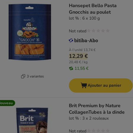
Hansepet Bello Pasta
Gnocchis au poulet
lot % : 6 x 100 g
Not rated
À l'unité
13,74 €
12,29 €
20,48 € / kg
11,55 €
3 variantes
Ajouter au panier
Nouveau
Brit Premium by Nature
CollagenTubes à la dinde
lot % : 3 x 2 rouleaux
Not rated