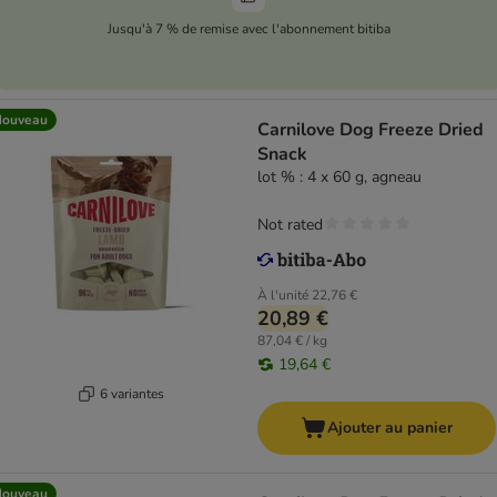
Jusqu'à 7 % de remise avec l'abonnement bitiba
Nouveau
Carnilove Dog Freeze Dried
Snack
lot % : 4 x 60 g, agneau
Not rated
À l'unité
22,76 €
20,89 €
87,04 € / kg
19,64 €
6 variantes
Ajouter au panier
Nouveau