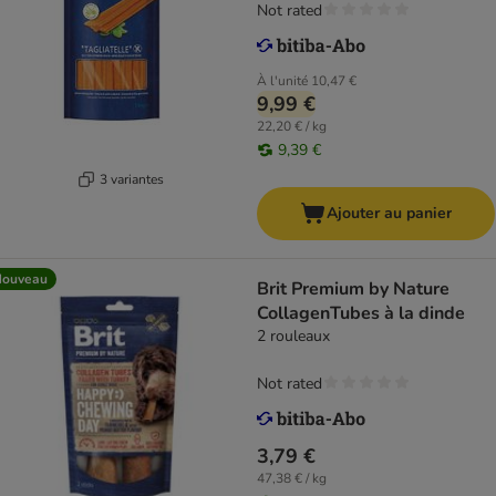
Not rated
À l'unité
10,47 €
9,99 €
22,20 € / kg
9,39 €
3 variantes
Ajouter au panier
Nouveau
Brit Premium by Nature
CollagenTubes à la dinde
2 rouleaux
Not rated
3,79 €
47,38 € / kg