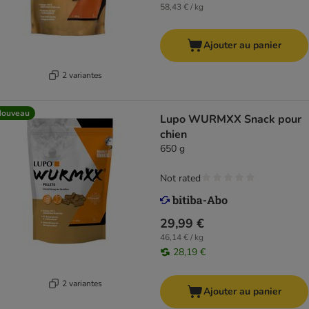
58,43 € / kg
Ajouter au panier
2 variantes
Nouveau
Lupo WURMXX Snack pour
chien
650 g
Not rated
29,99 €
46,14 € / kg
28,19 €
2 variantes
Ajouter au panier