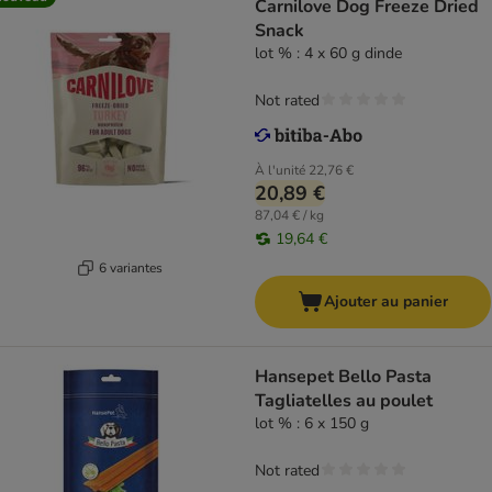
Carnilove Dog Freeze Dried
Snack
lot % : 4 x 60 g dinde
Not rated
À l'unité
22,76 €
20,89 €
87,04 € / kg
19,64 €
6 variantes
Ajouter au panier
Hansepet Bello Pasta
Tagliatelles au poulet
lot % : 6 x 150 g
Not rated