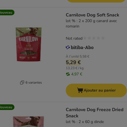
Nouveau
Carnilove Dog Soft Snack
lot % : 2 x 200 g canard avec
romarin
Not rated
À l'unité
5,58 €
5,29 €
13,23 € / kg
4,97 €
6 variantes
Ajouter au panier
Nouveau
Carnilove Dog Freeze Dried
Snack
lot % : 2 x 60 g dinde