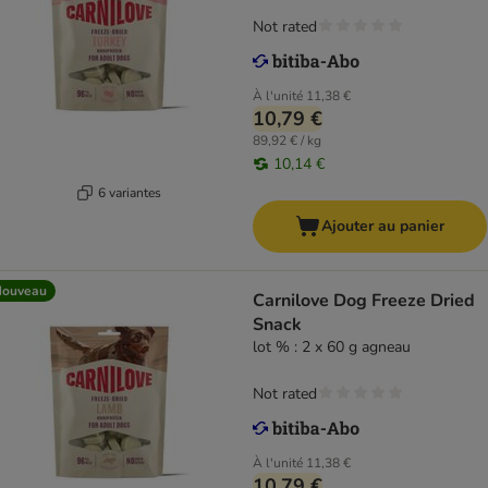
Not rated
À l'unité
11,38 €
10,79 €
89,92 € / kg
10,14 €
6 variantes
Ajouter au panier
Nouveau
Carnilove Dog Freeze Dried
Snack
lot % : 2 x 60 g agneau
Not rated
À l'unité
11,38 €
10,79 €