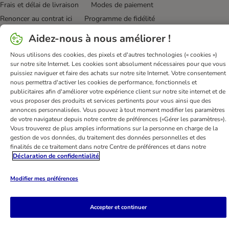
Frais et délai de livraison
Modes de paiement
Renoncer au contrat ici
Programme de fidélité
Application mobile
Programme d'affiliation
Aidez-nous à nous améliorer !
Déclaration d'accessibilité
Nous utilisons des cookies, des pixels et d'autres technologies (« cookies »)
sur notre site Internet. Les cookies sont absolument nécessaires pour que vous
bitiba GmbH
2026
puissiez naviguer et faire des achats sur notre site Internet. Votre consentement
nous permettra d'activer les cookies de performance, fonctionnels et
publicitaires afin d'améliorer votre expérience client sur notre site internet et de
vous proposer des produits et services pertinents pour vous ainsi que des
annonces personnalisées. Vous pouvez à tout moment modifier les paramètres
de votre navigateur depuis notre centre de préférences («Gérer les paramètres»).
Vous trouverez de plus amples informations sur la personne en charge de la
gestion de vos données, du traitement des données personnelles et des
finalités de ce traitement dans notre Centre de préférences et dans notre
Déclaration de confidentialité
Modifier mes préférences
Accepter et continuer