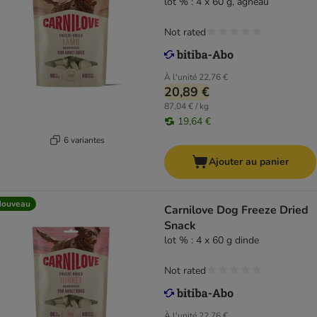
lot % : 4 x 60 g, agneau
Not rated
À l'unité
22,76 €
20,89 €
87,04 € / kg
19,64 €
6 variantes
Ajouter au panier
Nouveau
Carnilove Dog Freeze Dried
Snack
lot % : 4 x 60 g dinde
Not rated
À l'unité
22,76 €