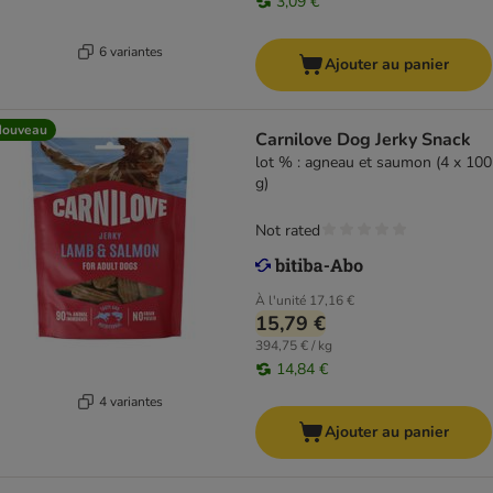
3,09 €
6 variantes
Ajouter au panier
Nouveau
Carnilove Dog Jerky Snack
lot % : agneau et saumon (4 x 100
g)
Not rated
À l'unité
17,16 €
15,79 €
394,75 € / kg
14,84 €
4 variantes
Ajouter au panier