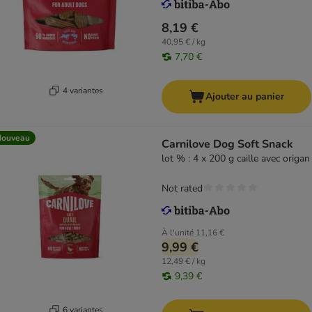
8,19 €
40,95 € / kg
7,70 €
4 variantes
Ajouter au panier
Nouveau
Carnilove Dog Soft Snack
lot % : 4 x 200 g caille avec origan
Not rated
À l'unité
11,16 €
9,99 €
12,49 € / kg
9,39 €
6 variantes