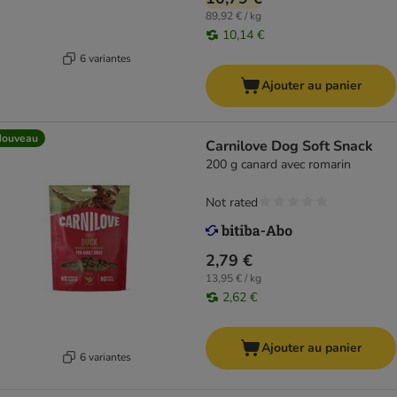
89,92 € / kg
10,14 €
6 variantes
Ajouter au panier
Nouveau
Carnilove Dog Soft Snack
200 g canard avec romarin
Not rated
2,79 €
13,95 € / kg
2,62 €
Ajouter au panier
6 variantes