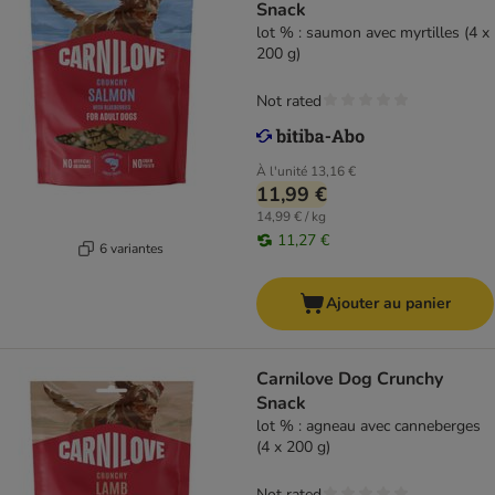
Snack
lot % : saumon avec myrtilles (4 x
200 g)
Not rated
À l'unité
13,16 €
11,99 €
14,99 € / kg
11,27 €
6 variantes
Ajouter au panier
Carnilove Dog Crunchy
Snack
lot % : agneau avec canneberges
(4 x 200 g)
Not rated