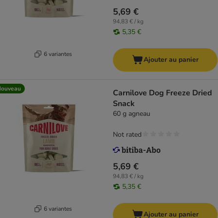
5,69 €
94,83 € / kg
5,35 €
6 variantes
Ajouter au panier
Nouveau
Carnilove Dog Freeze Dried
Snack
60 g agneau
Not rated
5,69 €
94,83 € / kg
5,35 €
6 variantes
Ajouter au panier