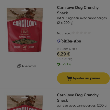
Carnilove Dog Crunchy
Snack
lot % : agneau avec canneberges
(2 x 200 g)
Not rated
À l'unité
6,58 €
6,29 €
15,73 € / kg
5,91 €
6 variantes
Ajouter au panier
Carnilove Dog Crunchy
Snack
agneau avec canneberges (200 g)