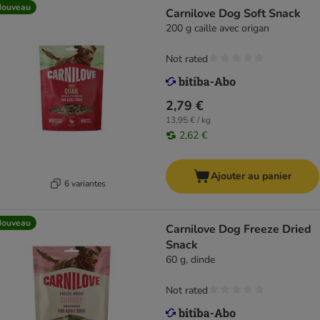
Nouveau
Carnilove Dog Soft Snack
200 g caille avec origan
Not rated
2,79 €
13,95 € / kg
2,62 €
Ajouter au panier
6 variantes
Nouveau
Carnilove Dog Freeze Dried
Snack
60 g, dinde
Not rated