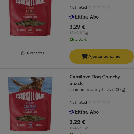
Not rated
3,29 €
16,45 € / kg
3,09 €
6 variantes
Ajouter au panier
Carnilove Dog Crunchy
Snack
saumon avec myrtilles (200 g)
Not rated
3,29 €
16,45 € / kg