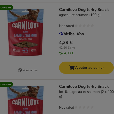
Nouveau
Carnilove Dog Jerky Snack
agneau et saumon (100 g)
Not rated
4,29 €
42,90 € / kg
4,03 €
Ajouter au panier
4 variantes
Nouveau
Carnilove Dog Jerky Snack
lot % : agneau et saumon (2 x 100
g)
Not rated