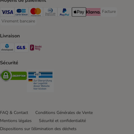
Moyens de paiement
Facture
Facture Payment
Visa Payment Method
carte bleue Payment Method
Master Card Payment Method
Diners Club Payment Method
Paypal Payment Method
Apple Pay Payment Method
Klarna Payment Method
Virement bancaire
Virement bancaire Payment Method
Livraison
Chronopost Shipping Method
GLS Shipping Method
Mondial relay Shipping Method
Sécurité
Security
Security
FAQ & Contact
Conditions Générales de Vente
Mentions légales
Sécurité et confidentialité
Dispositions sur l’élimination des déchets