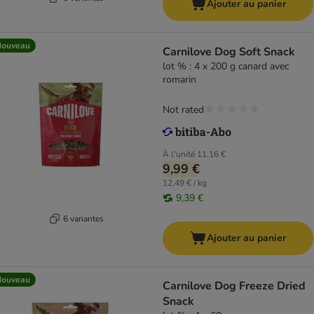
Ajouter au panier
Nouveau
Carnilove Dog Soft Snack
lot % : 4 x 200 g canard avec
romarin
Not rated
À l'unité
11,16 €
9,99 €
12,49 € / kg
9,39 €
6 variantes
Ajouter au panier
Nouveau
Carnilove Dog Freeze Dried
Snack