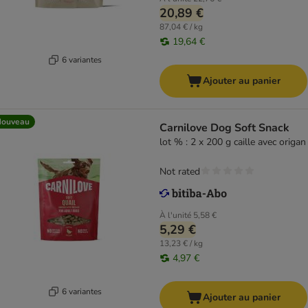
20,89 €
87,04 € / kg
19,64 €
6 variantes
Ajouter au panier
Nouveau
Carnilove Dog Soft Snack
lot % : 2 x 200 g caille avec origan
Not rated
À l'unité
5,58 €
5,29 €
13,23 € / kg
4,97 €
6 variantes
Ajouter au panier