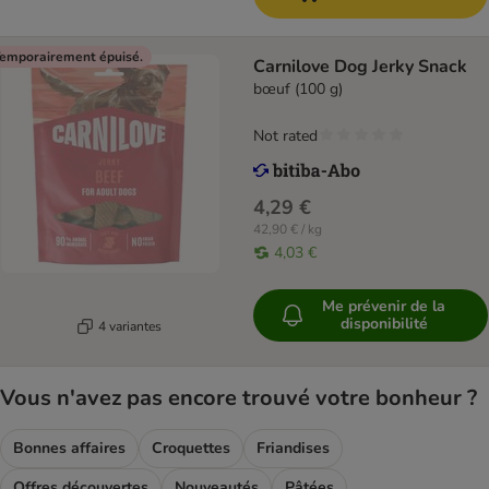
emporairement épuisé.
Carnilove Dog Jerky Snack
bœuf (100 g)
Not rated
4,29 €
42,90 € / kg
4,03 €
Me prévenir de la
disponibilité
4 variantes
Vous n'avez pas encore trouvé votre bonheur ?
Bonnes affaires
Croquettes
Friandises
Offres découvertes
Nouveautés
Pâtées