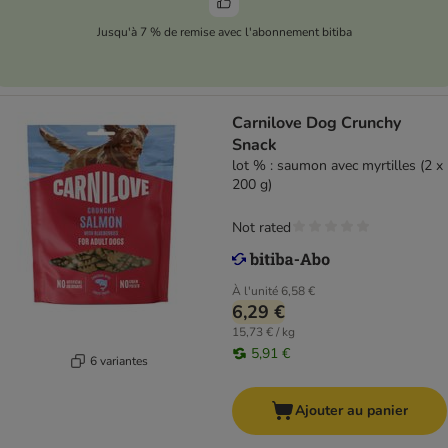
Jusqu'à 7 % de remise avec l'abonnement bitiba
Carnilove Dog Crunchy
Snack
lot % : saumon avec myrtilles (2 x
200 g)
Not rated
À l'unité
6,58 €
6,29 €
15,73 € / kg
5,91 €
6 variantes
Ajouter au panier