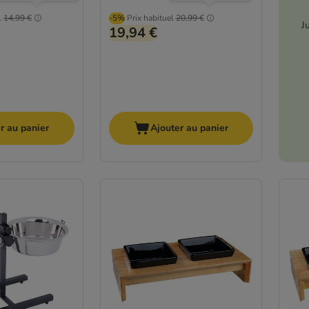
l
14,99 €
-5%
Prix habituel
20,99 €
J
19,94 €
r au panier
Ajouter au panier