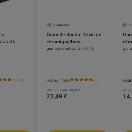
2 variantes
2 
es
Gamelle double Trixie en
Game
2 x 2,8 L
céramique/bois
cér
gamelle double : 2 × 0,4 L
game
Rating: 4.5/5
Ratin
(
92
)
(
36
)
Prix conseillé
39,99 €
Prix 
22,49 €
14,