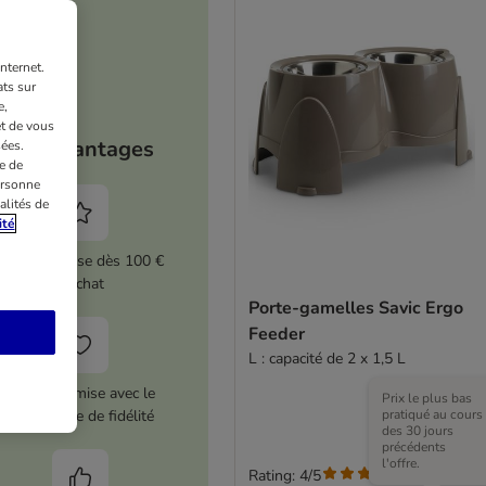
nternet.
ts sur
e,
et de vous
Vos avantages
ées.
e de
ersonne
alités de
ité
5 % de remise dès 100 €
d'achat
Porte-gamelles Savic Ergo
Feeder
L : capacité de 2 x 1,5 L
12 € de remise avec le
Prix le plus bas
pratiqué au cours
programme de fidélité
des 30 jours
précédents
l'offre.
Rating: 4/5
(
5
)