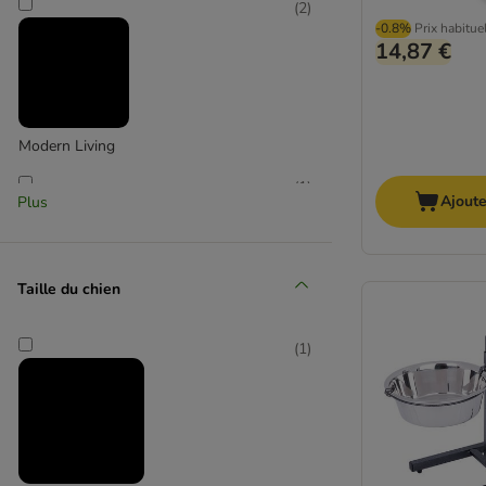
(
2
)
-0.8%
Prix habitue
14,87 €
Modern Living
(
1
)
Ajoute
Plus
Petkit
Taille du chien
(
1
)
(
1
)
savic
(
4
)