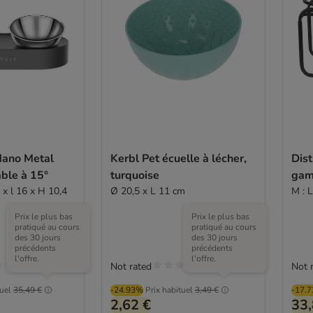
Nano Metal
Kerbl Pet écuelle à lécher,
Dist
ble à 15°
turquoise
gam
 x l 16 x H 10,4
Ø 20,5 x L 11 cm
M : 
Prix le plus bas
Prix le plus bas
pratiqué au cours
pratiqué au cours
des 30 jours
des 30 jours
précédents
précédents
l'offre.
l'offre.
Not rated
Not 
tuel
35,49 €
-24.93%
Prix habituel
3,49 €
-17.
2,62 €
33,