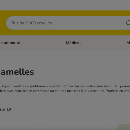
Rechercher
es animaux
Médical
M
 les catégories: Chats
Dérouler les catégories: Autres anima
Déro
gamelles
d, âgé ou souffre de problèmes digestifs ? Offrez-lui un porte-gamelles qui lui perm
lles avec écuelles en céramique ou en inox incluses à prix discount. Profitez-en vite
sur 19