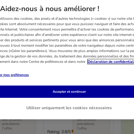
Aidez-nous à nous améliorer !
ilisons des cookies, des pixels et d'autres technologies (« cookies ») sur notre site I
okies sont absolument nécessaires pour que vous puissiez naviguer et faire des acha
site Internet. Votre consentement nous permettra d'activer les cookies de performanc
nnels et publicitaires afin d'améliorer votre expérience client sur notre site internet 
er des produits et services pertinents pour vous ainsi que des annonces personnalis
ouvez à tout moment modifier les paramètres de votre navigateur depuis notre centr
ences («Gérer les paramètres»). Vous trouverez de plus amples informations sur la p
rge de la gestion de vos données, du traitement des données personnelles et des fin
itement dans notre Centre de préférences et dans notre
Déclaration de confidential
er mes préférences
3 variantes
es
Porte-gamelles
Accepter et continuer
 x 1,8 L
XXL : capacité : 2 x 4,2 L
Utiliser uniquement les cookies nécessaires
Prix le plus bas
Prix le plus bas
pratiqué au cours
pratiqué au cours
des 30 jours
des 30 jours
précédents
précédents
l'offre.
l'offre.
Rating: 3.8/5
(
92
)
(
92
)