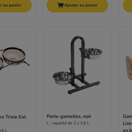
r au panier
Ajouter au panier
Porte-gamelles, noir
Gam
Trixie Eat
L : capacité de 2 x 1,6 L
Liv
en 
0,6 L