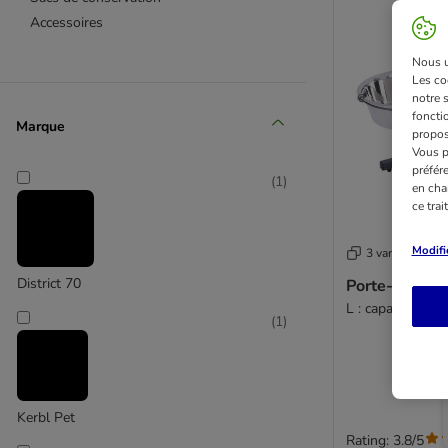
Accessoires
Nous ut
Les co
notre 
fonctio
Marque
propos
Vous p
préfér
(
1
)
en cha
ce tra
Modifi
3 variantes
District 70
Porte-gamell
L : capacité de 2
(
1
)
Kerbl Pet
Rating: 3.8/5