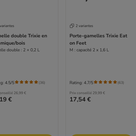
variantes
2 variantes
lle double Trixie en
Porte-gamelles Trixie Eat
amique/bois
on Feet
lle double : 2 × 0,2 L
M : capacité 2 x 1,6 L
g: 4.5/5
Rating: 4.7/5
(
36
)
(
63
)
conseillé
26,99 €
Prix conseillé
29,99 €
19 €
17,54 €