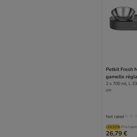
Petkit Fresh 
gamelle régla
2 x 700 ml, L 33
cm
Not rated
-24.51%
Prix habi
26,79 €