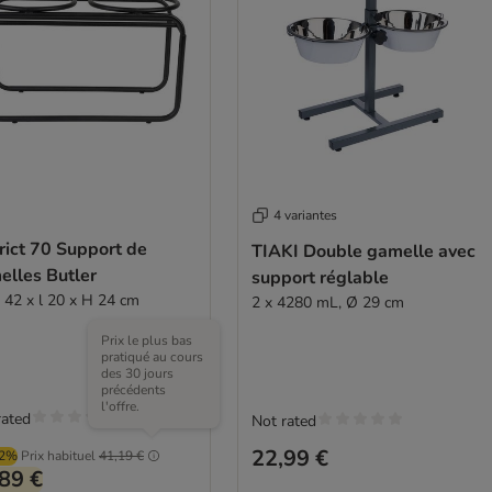
4 variantes
rict 70 Support de
TIAKI Double gamelle avec
elles Butler
support réglable
L 42 x l 20 x H 24 cm
2 x 4280 mL, Ø 29 cm
Prix le plus bas
pratiqué au cours
des 30 jours
précédents
l'offre.
rated
Not rated
22,99 €
72%
Prix habituel
41,19 €
89 €