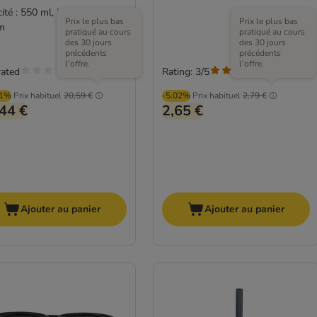
ité : 550 ml, L 42 x l 19 x H
Prix le plus bas
Prix le plus bas
m
pratiqué au cours
pratiqué au cours
des 30 jours
des 30 jours
précédents
précédents
l'offre.
l'offre.
rated
Rating: 3/5
(
2
)
01%
Prix habituel
20,59 €
-5.02%
Prix habituel
2,79 €
44 €
2,65 €
Ajouter au panier
Ajouter au panier