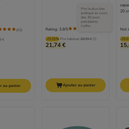
capac
Prix le plus bas
20 c
pratiqué au cours
des 30 jours
précédents
l'offre.
Rating: 3.9/5
Not 
(
8
)
(
63
)
-25.01%
Prix habituel
28,99 €
-25.
9 €
21,74 €
15,
Ajouter au panier
r au panier