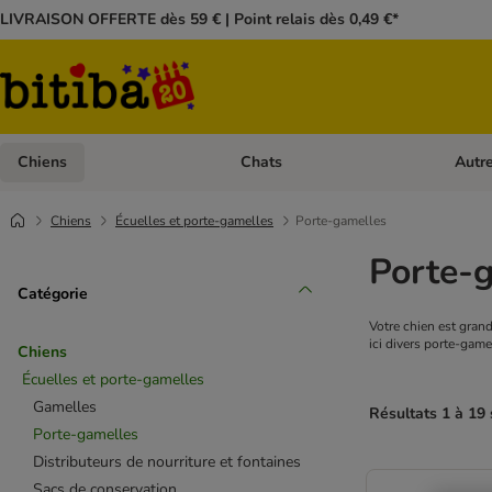
LIVRAISON OFFERTE dès 59 € | Point relais dès 0,49 €*
Chiens
Chats
Autr
Dérouler les catégories: Chiens
Dérouler
Chiens
Écuelles et porte-gamelles
Porte-gamelles
Porte-
Catégorie
Votre chien est gran
ici divers porte-game
Chiens
Écuelles et porte-gamelles
Gamelles
Résultats 1 à 19 
Porte-gamelles
Distributeurs de nourriture et fontaines
Sacs de conservation