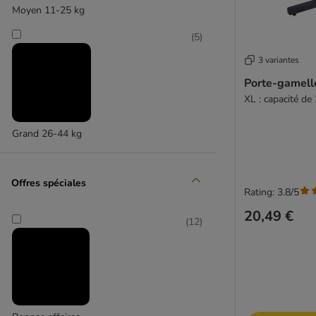
Moyen 11-25 kg
TIAKI
(
5
)
3 variantes
Porte-gamell
XL : capacité de 
Grand 26-44 kg
Offres spéciales
Rating: 3.8/5
20,49 €
(
12
)