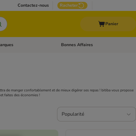
Contactez-nous
Racheter
Panier
arques
Bonnes Affaires
ux
uler les catégories: Médical
Dérouler les catégories: Marques
ettra de manger confortablement et de mieux digérer ses repas ! bitiba vous propose
 et faites des économies !
Popularité