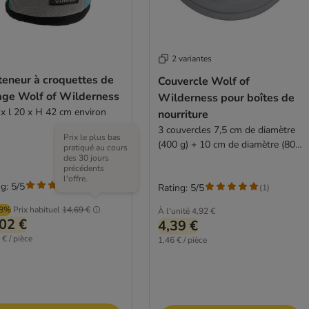
2 variantes
teneur à croquettes de
Couvercle Wolf of
age Wolf of Wilderness
Wilderness pour boîtes de
 x l 20 x H 42 cm environ
nourriture
3 couvercles 7,5 cm de diamètre
Prix le plus bas
(400 g) + 10 cm de diamètre (800
pratiqué au cours
des 30 jours
g)
précédents
l'offre.
g: 5/5
(
2
)
Rating: 5/5
(
1
)
98%
Prix habituel
14,69 €
À l'unité
4,92 €
02 €
4,39 €
 € / pièce
1,46 € / pièce