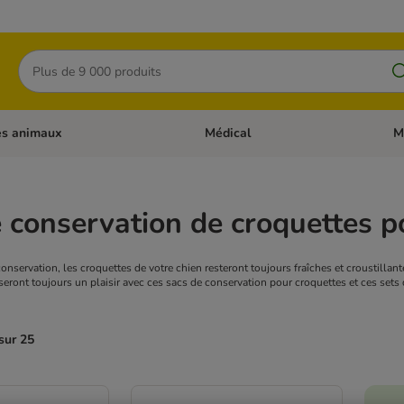
Rechercher
es animaux
Médical
M
 les catégories: Chats
Dérouler les catégories: Autres anima
Déro
 conservation de croquettes p
onservation, les croquettes de votre chien resteront toujours fraîches et croustillan
seront toujours un plaisir avec ces sacs de conservation pour croquettes et ces sets de
sur 25