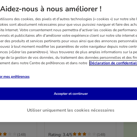
Aidez-nous à nous améliorer !
ilisons des cookies, des pixels et d'autres technologies (« cookies ») sur notre site I
okies sont absolument nécessaires pour que vous puissiez naviguer et faire des acha
site Internet. Votre consentement nous permettra d'activer les cookies de performanc
nnels et publicitaires afin d'améliorer votre expérience client sur notre site internet 
er des produits et services pertinents pour vous ainsi que des annonces personnalis
ouvez à tout moment modifier les paramètres de votre navigateur depuis notre centr
ences («Gérer les paramètres»). Vous trouverez de plus amples informations sur la p
rge de la gestion de vos données, du traitement des données personnelles et des fin
itement dans notre Centre de préférences et dans notre
Déclaration de confidential
er mes préférences
2 variantes
ixie pour boîte
Couvercles Trixie pour boîte
Accepter et continuer
de nourriture
 7,6 cm de
2 couvercles de 10,6 cm de
diamètre
Utiliser uniquement les cookies nécessaires
Rating: 3.4/5
(
148
)
(
148
)