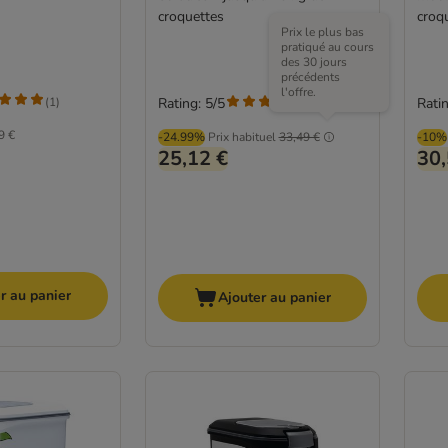
croquettes
croqu
Prix le plus bas
pratiqué au cours
des 30 jours
précédents
l'offre.
(
1
)
Rating: 5/5
Ratin
(
5
)
9 €
-24.99%
Prix habituel
33,49 €
-10%
25,12 €
30,
r au panier
Ajouter au panier