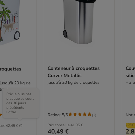
Conteneur à croquettes
Couv
croquettes
Curver Metallic
sili
jusqu'à 20 kg de croquettes
– 3 
 jusqu'à 20 kg de
tres)
Prix le plus bas
pratiqué au cours
des 30 jours
précédents
l'offre.
Rating: 5/5
Not 
(
2
)
(
12
)
Prix conseillé
41,95 €
-25.
tuel
42,49 €
40,49 €
2,8