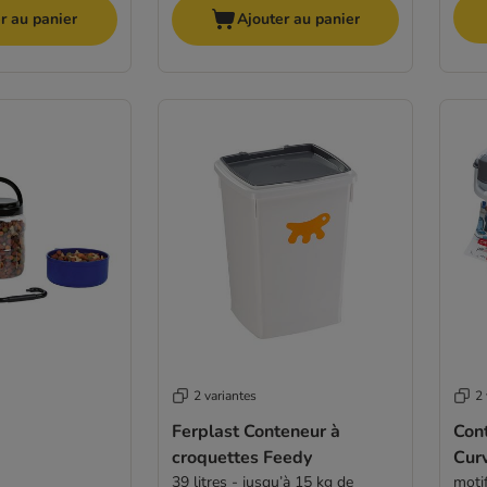
r au panier
Ajouter au panier
2 variantes
2 
Ferplast Conteneur à
Con
croquettes Feedy
Cur
39 litres - jusqu’à 15 kg de
motif