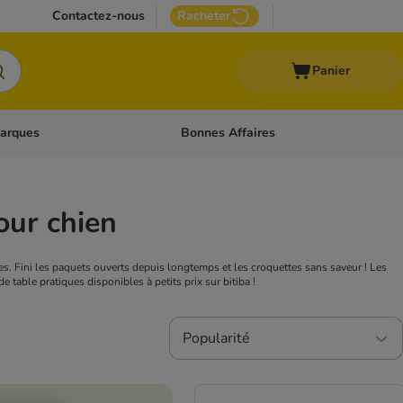
Contactez-nous
Racheter
Panier
arques
Bonnes Affaires
ux
uler les catégories: Médical
Dérouler les catégories: Marques
our chien
tes. Fini les paquets ouverts depuis longtemps et les croquettes sans saveur ! Les
 table pratiques disponibles à petits prix sur bitiba !
Popularité