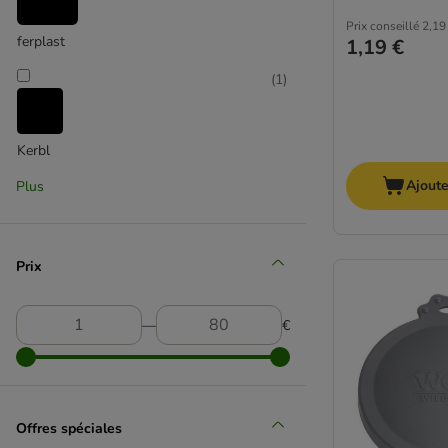
Prix conseillé
2,19
ferplast
1,19 €
(
1
)
Kerbl
Ajoute
Plus
(
7
)
TIAKI
Prix
(
5
)
―
€
Trixie
Offres spéciales