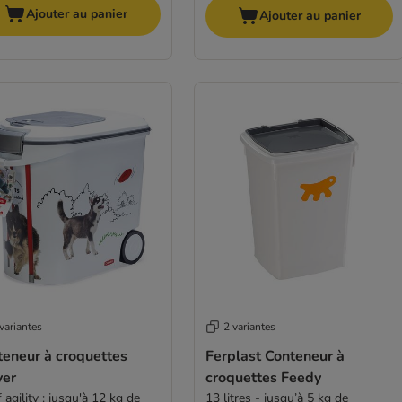
Ajouter au panier
Ajouter au panier
variantes
2 variantes
teneur à croquettes
Ferplast Conteneur à
ver
croquettes Feedy
 agility : jusqu'à 12 kg de
13 litres - jusqu’à 5 kg de