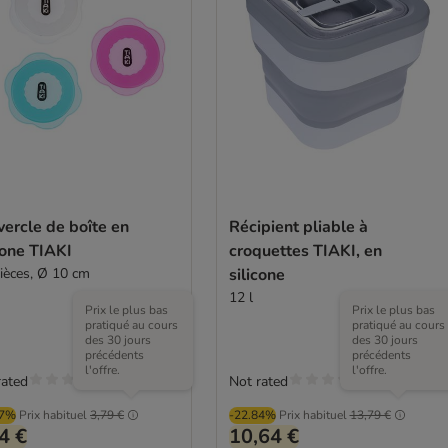
ercle de boîte en
Récipient pliable à
cone TIAKI
croquettes TIAKI, en
pièces, Ø 10 cm
silicone
12 l
Prix le plus bas
Prix le plus bas
pratiqué au cours
pratiqué au cours
des 30 jours
des 30 jours
précédents
précédents
l'offre.
l'offre.
rated
Not rated
07%
Prix habituel
3,79 €
-22.84%
Prix habituel
13,79 €
4 €
10,64 €