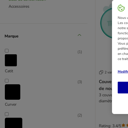
Accessoires
Nous ut
Les co
notre 
fonctio
Marque
propos
Vous p
préfér
(
1
)
en cha
ce tra
Catit
Modifi
2 variantes
Couvercles Tr
(
3
)
de nourriture
3 couvercles de
diamètre
Curver
(
2
)
Rating: 3.4/5