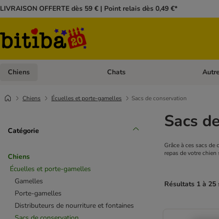
LIVRAISON OFFERTE dès 59 € | Point relais dès 0,49 €*
Chiens
Chats
Autr
Dérouler les catégories: Chiens
Dérouler
Chiens
Écuelles et porte-gamelles
Sacs de conservation
Sacs de
Catégorie
Grâce à ces sacs de c
repas de votre chien 
Chiens
Écuelles et porte-gamelles
Gamelles
Résultats 1 à 25 
Porte-gamelles
Distributeurs de nourriture et fontaines
Sacs de conservation