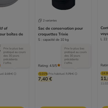
2 variantes
Con
f of
Sac de conservation pour
voy
our boîtes de
croquettes Trixie
L 22
S : capacité de 10 kg
 cm de diamètre
Prix le plus bas
Prix le plus bas
 de diamètre (800
pratiqué au cours
pratiqué au cours
des 30 jours
des 30 jours
précédents
précédents
l'offre.
l'offre.
Ratin
Rating: 4.5/5
(
1
)
(
107
)
-24.
tuel
2,19 €
-5.01%
Prix habituel
7,79 €
11,
7,40 €
11,02