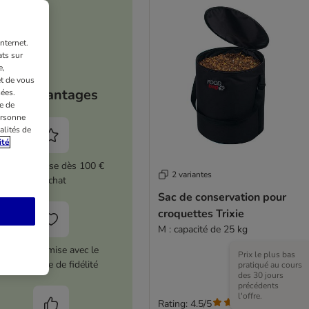
nternet.
ts sur
e,
et de vous
Vos avantages
ées.
e de
ersonne
alités de
ité
5 % de remise dès 100 €
2 variantes
d'achat
Sac de conservation pour
croquettes Trixie
M : capacité de 25 kg
12 € de remise avec le
Prix le plus bas
programme de fidélité
pratiqué au cours
des 30 jours
précédents
l'offre.
Rating: 4.5/5
(
107
)