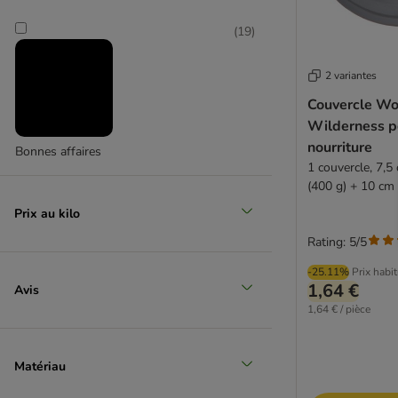
(
19
)
2 variantes
Couvercle Wol
Wilderness p
nourriture
Bonnes affaires
1 couvercle, 7,5
(400 g) + 10 cm
g)
Prix au kilo
Rating: 5/5
-25.11%
Prix habi
1,64 €
Avis
1,64 € / pièce
Matériau