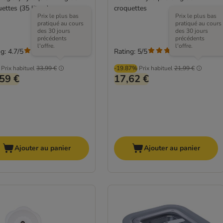
ettes (35 litres)
croquettes
Prix le plus bas
Prix le plus bas
pratiqué au cours
pratiqué au cours
des 30 jours
des 30 jours
précédents
précédents
l'offre.
l'offre.
g: 4.7/5
Rating: 5/5
(
12
)
(
5
)
Prix habituel
33,99 €
-19.87%
Prix habituel
21,99 €
59 €
17,62 €
Ajouter au panier
Ajouter au panier