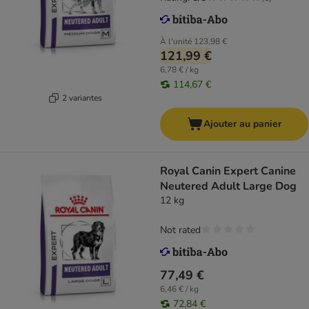
À l'unité
123,98 €
121,99 €
6,78 € / kg
114,67 €
2 variantes
Ajouter au panier
Royal Canin Expert Canine
Neutered Adult Large Dog
12 kg
Not rated
77,49 €
6,46 € / kg
72,84 €