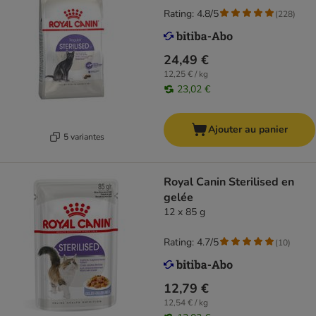
Rating: 4.8/5
(
228
)
24,49 €
12,25 € / kg
23,02 €
Ajouter au panier
5 variantes
Royal Canin Sterilised en
gelée
12 x 85 g
Rating: 4.7/5
(
10
)
12,79 €
12,54 € / kg