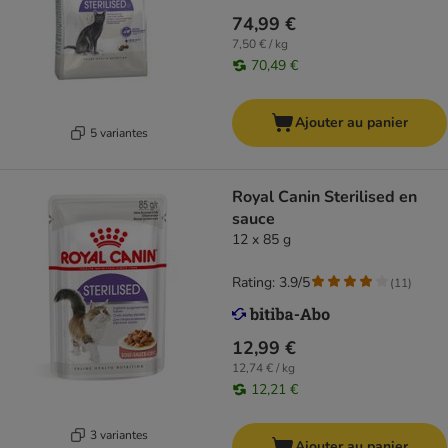
74,99 €
7,50 € / kg
70,49 €
Ajouter au panier
5 variantes
Royal Canin Sterilised en
sauce
12 x 85 g
Rating: 3.9/5
(
11
)
12,99 €
12,74 € / kg
12,21 €
3 variantes
Ajouter au panier