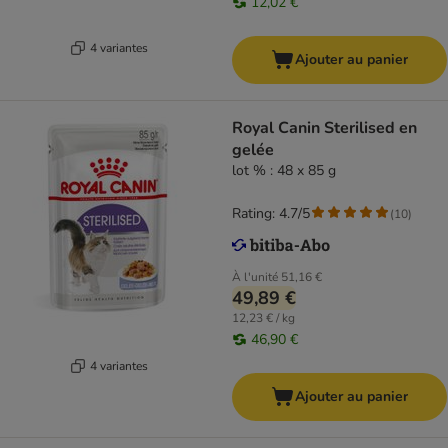
12,02 €
4 variantes
Ajouter au panier
Royal Canin Sterilised en
gelée
lot % : 48 x 85 g
Rating: 4.7/5
(
10
)
À l'unité
51,16 €
49,89 €
12,23 € / kg
46,90 €
4 variantes
Ajouter au panier