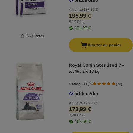
À l'unité
197,98 €
195,99 €
8,17 € / kg
184,23 €
5 variantes
Ajouter au panier
Royal Canin Sterilised 7+
lot % : 2 x 10 kg
Rating: 4.8/5
(
24
)
À l'unité
175,98 €
173,99 €
8,70 € / kg
163,55 €