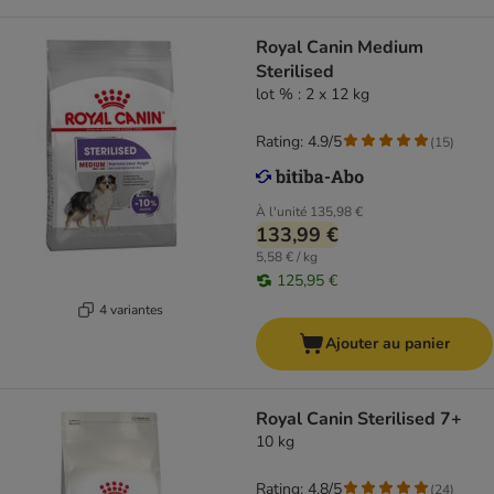
Royal Canin Medium
Sterilised
lot % : 2 x 12 kg
Rating: 4.9/5
(
15
)
À l'unité
135,98 €
133,99 €
5,58 € / kg
125,95 €
4 variantes
Ajouter au panier
Royal Canin Sterilised 7+
10 kg
Rating: 4.8/5
(
24
)