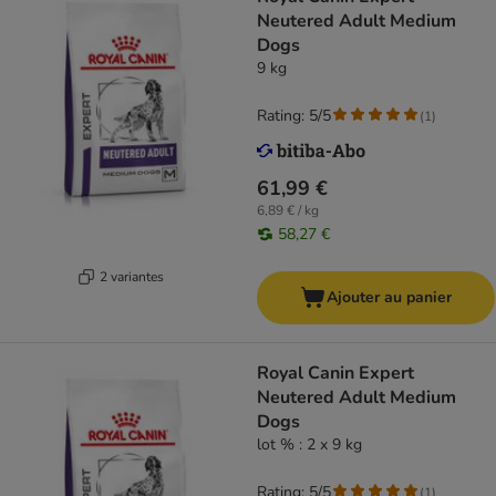
Neutered Adult Medium
Dogs
9 kg
Rating: 5/5
(
1
)
61,99 €
6,89 € / kg
58,27 €
2 variantes
Ajouter au panier
Royal Canin Expert
Neutered Adult Medium
Dogs
lot % : 2 x 9 kg
Rating: 5/5
(
1
)