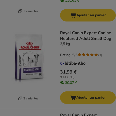
115,61 €
3 variantes
Ajouter au panier
Royal Canin Expert Canine
Neutered Adult Small Dog
3,5 kg
Rating: 5/5
(
3
)
31,99 €
9,14 € / kg
30,07 €
Ajouter au panier
3 variantes
Royal Canin Expert