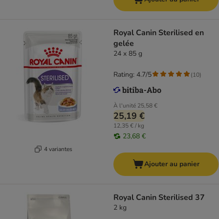
Royal Canin Sterilised en
gelée
24 x 85 g
Rating: 4.7/5
(
10
)
À l'unité
25,58 €
25,19 €
12,35 € / kg
23,68 €
4 variantes
Ajouter au panier
Royal Canin Sterilised 37
2 kg