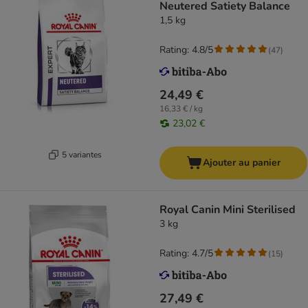
Neutered Satiety Balance
1,5 kg
Rating: 4.8/5
(
47
)
24,49 €
16,33 € / kg
23,02 €
5 variantes
Ajouter au panier
Royal Canin Mini Sterilised
3 kg
Rating: 4.7/5
(
15
)
27,49 €