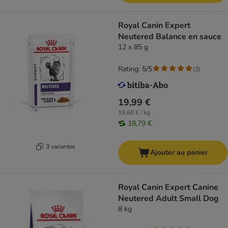
Royal Canin Expert
Neutered Balance en sauce
12 x 85 g
Rating: 5/5
(
3
)
19,99 €
19,60 € / kg
18,79 €
3 variantes
Ajouter au panier
Royal Canin Expert Canine
Neutered Adult Small Dog
8 kg