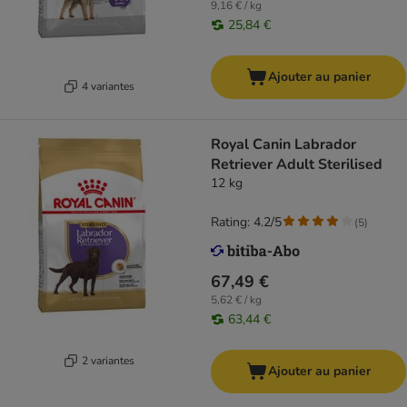
9,16 € / kg
25,84 €
Ajouter au panier
4 variantes
Royal Canin Labrador
Retriever Adult Sterilised
12 kg
Rating: 4.2/5
(
5
)
67,49 €
5,62 € / kg
63,44 €
2 variantes
Ajouter au panier