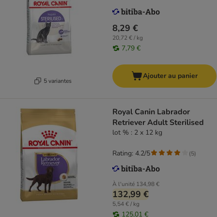
8,29 €
20,72 € / kg
7,79 €
Ajouter au panier
5 variantes
Royal Canin Labrador
Retriever Adult Sterilised
lot % : 2 x 12 kg
Rating: 4.2/5
(
5
)
À l'unité
134,98 €
132,99 €
5,54 € / kg
125,01 €