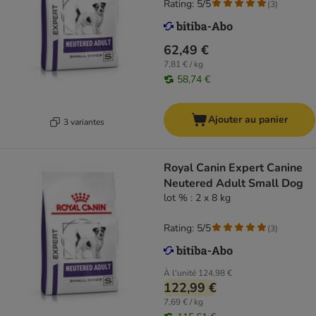
Rating: 5/5
(
3
)
62,49 €
7,81 € / kg
58,74 €
Ajouter au panier
3 variantes
Royal Canin Expert Canine
Neutered Adult Small Dog
lot % : 2 x 8 kg
Rating: 5/5
(
3
)
À l'unité
124,98 €
122,99 €
7,69 € / kg