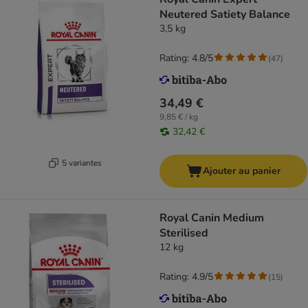
Neutered Satiety Balance
3,5 kg
Rating: 4.8/5
(
47
)
34,49 €
9,85 € / kg
32,42 €
5 variantes
Ajouter au panier
Royal Canin Medium
Sterilised
12 kg
Rating: 4.9/5
(
15
)