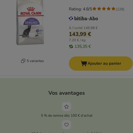
Rating: 4.8/5
(
228
)
À l'unité
149,98 €
143,99 €
7,20 € / kg
135,35 €
5 variantes
Ajouter au panier
Vos avantages
5 % de remise dès 100 € d'achat