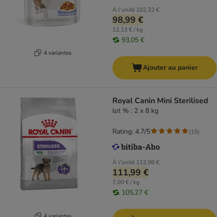
À l'unité
102,32 €
98,99 €
12,13 € / kg
93,05 €
4 variantes
Ajouter au panier
Royal Canin Mini Sterilised
lot % : 2 x 8 kg
Rating: 4.7/5
(
15
)
À l'unité
113,98 €
111,99 €
7,00 € / kg
105,27 €
4 variantes