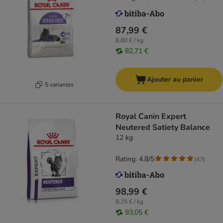
87,99 €
8,80 € / kg
82,71 €
Ajouter au panier
5 variantes
Royal Canin Expert
Neutered Satiety Balance
12 kg
Rating: 4.8/5
(
47
)
98,99 €
8,25 € / kg
93,05 €