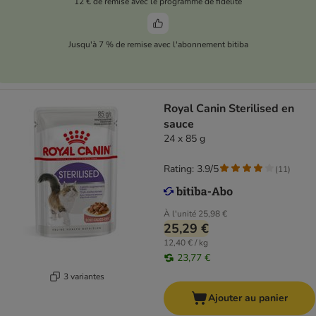
12 € de remise avec le programme de fidélité
Jusqu'à 7 % de remise avec l'abonnement bitiba
Royal Canin Sterilised en
sauce
24 x 85 g
Rating: 3.9/5
(
11
)
À l'unité
25,98 €
25,29 €
12,40 € / kg
23,77 €
3 variantes
Ajouter au panier