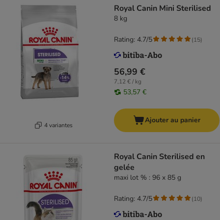
Royal Canin Mini Sterilised
8 kg
Rating: 4.7/5
(
15
)
56,99 €
7,12 € / kg
53,57 €
Ajouter au panier
4 variantes
Royal Canin Sterilised en
gelée
maxi lot % : 96 x 85 g
Rating: 4.7/5
(
10
)