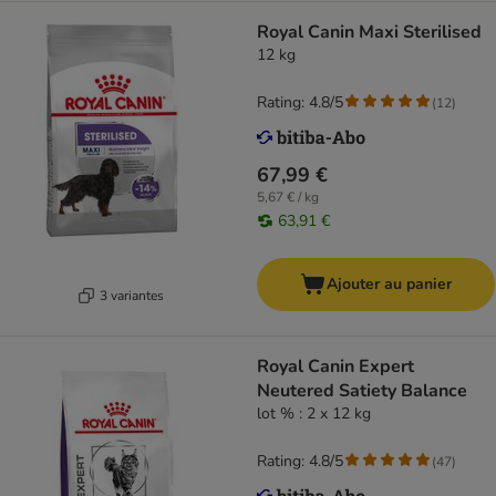
Royal Canin Maxi Sterilised
12 kg
Rating: 4.8/5
(
12
)
67,99 €
5,67 € / kg
63,91 €
Ajouter au panier
3 variantes
Royal Canin Expert
Neutered Satiety Balance
lot % : 2 x 12 kg
Rating: 4.8/5
(
47
)