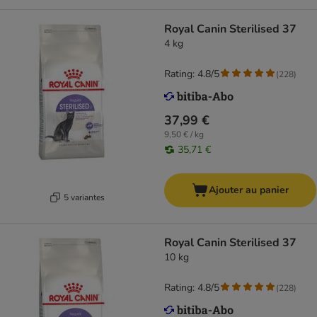
Royal Canin Sterilised 37
4 kg
Rating: 4.8/5
(
228
)
37,99 €
9,50 € / kg
35,71 €
Ajouter au panier
5 variantes
Royal Canin Sterilised 37
10 kg
Rating: 4.8/5
(
228
)