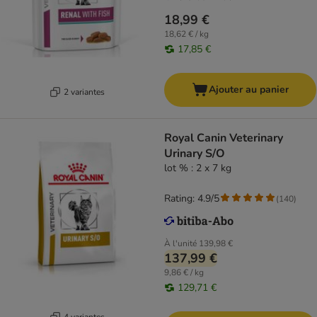
18,99 €
18,62 € / kg
17,85 €
Ajouter au panier
2 variantes
Royal Canin Veterinary
Urinary S/O
lot % : 2 x 7 kg
Rating: 4.9/5
(
140
)
À l'unité
139,98 €
137,99 €
9,86 € / kg
129,71 €
4 variantes