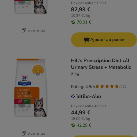
Prix conseillé
91,99 €
82,99 €
10,37 € / kg
78,01 €
5 variantes
Ajouter au panier
Hill's Prescription Diet c/d
Urinary Stress + Metabolic
3 kg
Rating: 4.8/5
(
27
)
Prix conseillé
48,99 €
44,99 €
15,00 € / kg
42,29 €
5 variantes