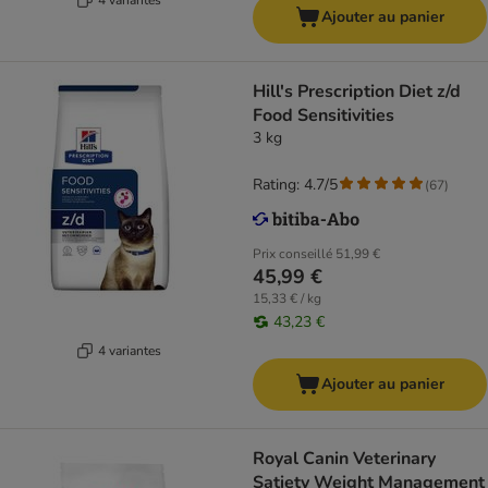
Ajouter au panier
Hill's Prescription Diet z/d
Food Sensitivities
3 kg
Rating: 4.7/5
(
67
)
Prix conseillé
51,99 €
45,99 €
15,33 € / kg
43,23 €
4 variantes
Ajouter au panier
Royal Canin Veterinary
Satiety Weight Management