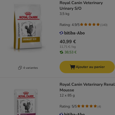
Royal Canin Veterinary
Urinary S/O
3,5 kg
Rating: 4.9/5
(
140
)
40,99 €
11,71 € / kg
38,53 €
Ajouter au panier
4 variantes
Royal Canin Veterinary Renal
Mousse
12 x 85 g
Rating: 5/5
(
4
)