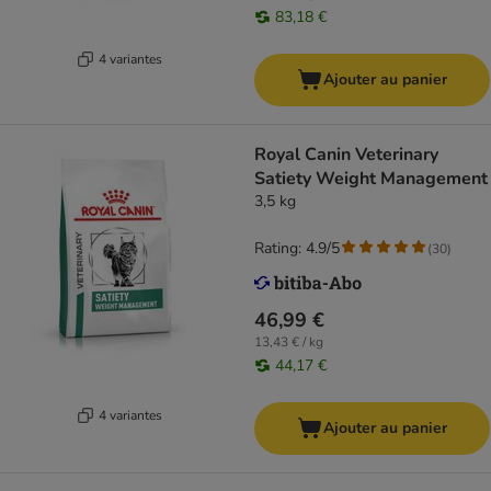
83,18 €
4 variantes
Ajouter au panier
Royal Canin Veterinary
Satiety Weight Management
3,5 kg
Rating: 4.9/5
(
30
)
46,99 €
13,43 € / kg
44,17 €
4 variantes
Ajouter au panier