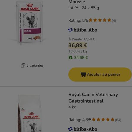
Mousse
lot % : 24 x 85 g
Rating: 5/5
(
4
)
À l'unité
37,58 €
36,89 €
18,08 € / kg
34,68 €
3 variantes
Ajouter au panier
Royal Canin Veterinary
Gastrointestinal
4 kg
Rating: 4.8/5
(
84
)