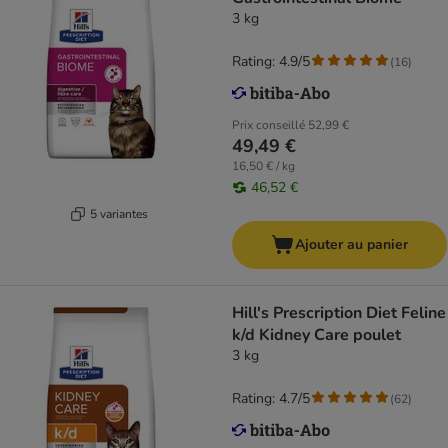
3 kg
Rating: 4.9/5
(
16
)
Prix conseillé
52,99 €
49,49 €
16,50 € / kg
46,52 €
5 variantes
Ajouter au panier
Hill's Prescription Diet Feline
k/d Kidney Care poulet
3 kg
Rating: 4.7/5
(
62
)