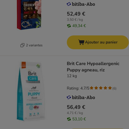
52,49 €
3,50 € / kg
49,34 €
Ajouter au panier
2 variantes
Brit Care Hypoallergenic
Puppy agneau, riz
12 kg
Rating: 4.7/5
(
6
)
56,49 €
4,71 € / kg
53,10 €