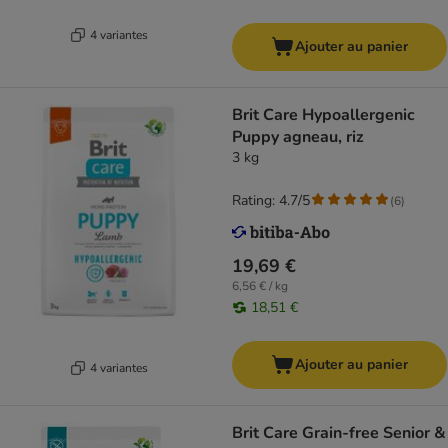
4 variantes
Ajouter au panier
Brit Care Hypoallergenic
Puppy agneau, riz
3 kg
Rating: 4.7/5
(
6
)
19,69 €
6,56 € / kg
18,51 €
Ajouter au panier
4 variantes
Brit Care Grain-free Senior &