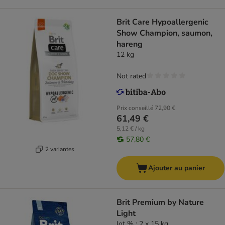
Brit Care Hypoallergenic
Show Champion, saumon,
hareng
12 kg
Not rated
Prix conseillé
72,90 €
61,49 €
5,12 € / kg
57,80 €
2 variantes
Ajouter au panier
Brit Premium by Nature
Light
lot % : 2 x 15 kg