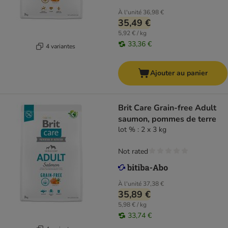
À l'unité
36,98 €
35,49 €
5,92 € / kg
33,36 €
4 variantes
Ajouter au panier
Brit Care Grain-free Adult
saumon, pommes de terre
lot % : 2 x 3 kg
Not rated
À l'unité
37,38 €
35,89 €
5,98 € / kg
33,74 €