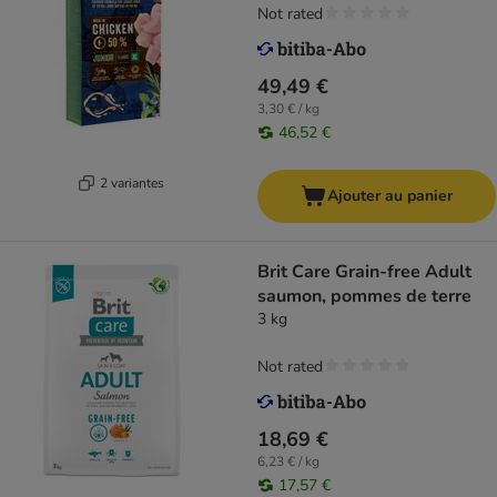
Not rated
49,49 €
3,30 € / kg
46,52 €
2 variantes
Ajouter au panier
Brit Care Grain-free Adult
saumon, pommes de terre
3 kg
Not rated
18,69 €
6,23 € / kg
17,57 €