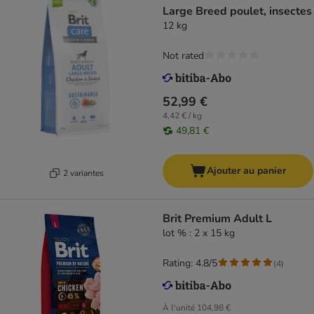
Large Breed poulet, insectes
12 kg
Not rated
52,99 €
4,42 € / kg
49,81 €
Ajouter au panier
2 variantes
Brit Premium Adult L
lot % : 2 x 15 kg
Rating: 4.8/5
(
4
)
À l'unité
104,98 €