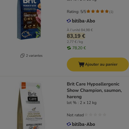
Rating: 5/5
(
1
)
À l'unité
84,98 €
83,19 €
2,77 € / kg
78,20 €
2 variantes
Ajouter au panier
Brit Care Hypoallergenic
Show Champion, saumon,
hareng
lot % : 2 x 12 kg
Not rated