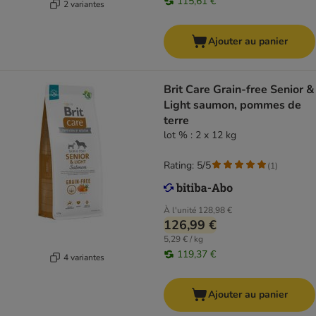
115,61 €
2 variantes
Ajouter au panier
Brit Care Grain-free Senior &
Light saumon, pommes de
terre
lot % : 2 x 12 kg
Rating: 5/5
(
1
)
À l'unité
128,98 €
126,99 €
5,29 € / kg
119,37 €
4 variantes
Ajouter au panier