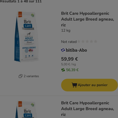
Résultats 1 à 48 sur 111
Brit Care Hypoallergenic
Adult Large Breed agneau,
riz
12 kg
Not rated
59,99 €
5,00 € / kg
56,39 €
2 variantes
Ajouter au panier
Brit Care Hypoallergenic
Adult Large Breed agneau,
riz