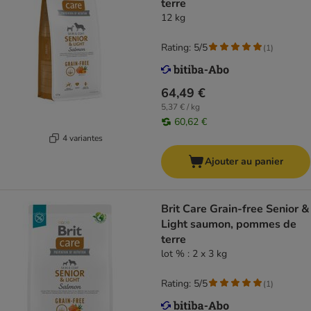
terre
12 kg
Rating: 5/5
(
1
)
64,49 €
5,37 € / kg
60,62 €
4 variantes
Ajouter au panier
Brit Care Grain-free Senior &
Light saumon, pommes de
terre
lot % : 2 x 3 kg
Rating: 5/5
(
1
)