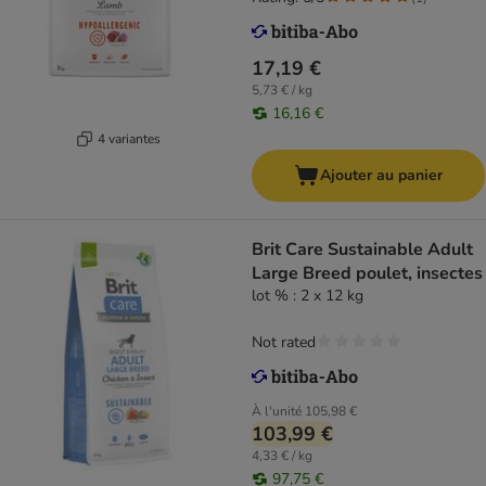
17,19 €
5,73 € / kg
16,16 €
4 variantes
Ajouter au panier
Brit Care Sustainable Adult
Large Breed poulet, insectes
lot % : 2 x 12 kg
Not rated
À l'unité
105,98 €
103,99 €
4,33 € / kg
97,75 €