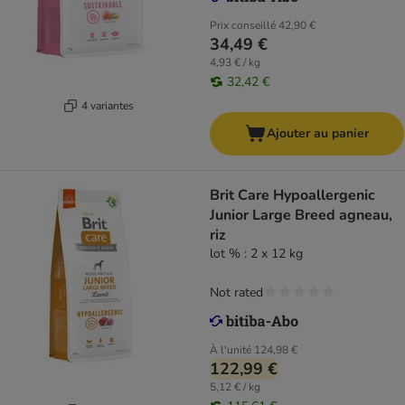
Prix conseillé
42,90 €
34,49 €
4,93 € / kg
32,42 €
4 variantes
Ajouter au panier
Brit Care Hypoallergenic
Junior Large Breed agneau,
riz
lot % : 2 x 12 kg
Not rated
À l'unité
124,98 €
122,99 €
5,12 € / kg