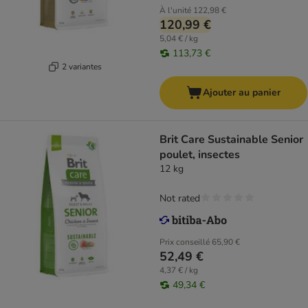
À l'unité
122,98 €
120,99 €
5,04 € / kg
113,73 €
2 variantes
Ajouter au panier
Brit Care Sustainable Senior
poulet, insectes
12 kg
Not rated
Prix conseillé
65,90 €
52,49 €
4,37 € / kg
49,34 €