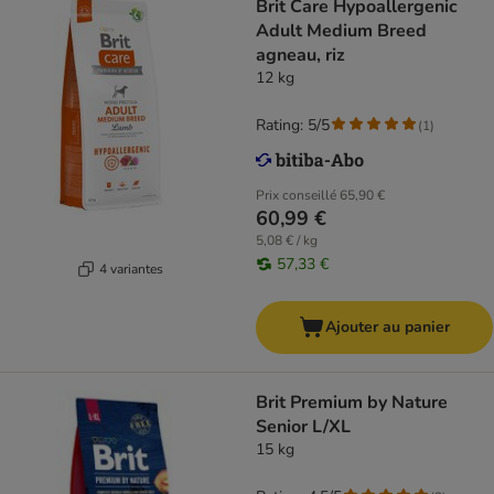
Brit Care Hypoallergenic
Adult Medium Breed
agneau, riz
12 kg
Rating: 5/5
(
1
)
Prix conseillé
65,90 €
60,99 €
5,08 € / kg
57,33 €
4 variantes
Ajouter au panier
Brit Premium by Nature
Senior L/XL
15 kg