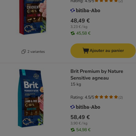
Rating: 4.5/5
(
2
)
48,49 €
3,23 € / kg
45,58 €
Ajouter au panier
2 variantes
Brit Premium by Nature
Sensitive agneau
15 kg
Rating: 4.5/5
(
2
)
58,49 €
3,90 € / kg
54,98 €