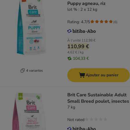
Puppy agneau, riz
lot % : 2 x 12 kg
Rating: 4.7/5
(
6
)
À l'unité
112,98 €
110,99 €
4,62 € / kg
104,33 €
4 variantes
Ajouter au panier
Brit Care Sustainable Adult
Small Breed poulet, insectes
7 kg
Not rated