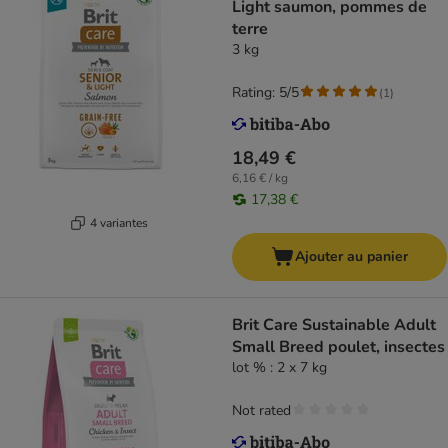
Light saumon, pommes de
terre
3 kg
Rating: 5/5
(
1
)
18,49 €
6,16 € / kg
17,38 €
4 variantes
Ajouter au panier
Brit Care Sustainable Adult
Small Breed poulet, insectes
lot % : 2 x 7 kg
Not rated