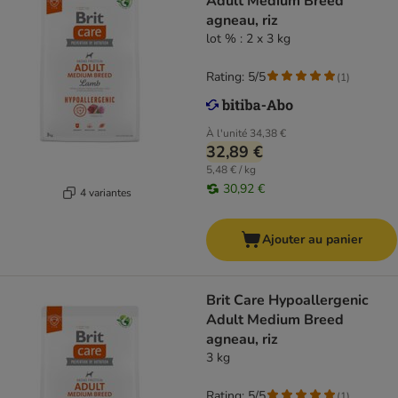
Adult Medium Breed
agneau, riz
lot % : 2 x 3 kg
Rating: 5/5
(
1
)
À l'unité
34,38 €
32,89 €
5,48 € / kg
30,92 €
4 variantes
Ajouter au panier
Brit Care Hypoallergenic
Adult Medium Breed
agneau, riz
3 kg
Rating: 5/5
(
1
)