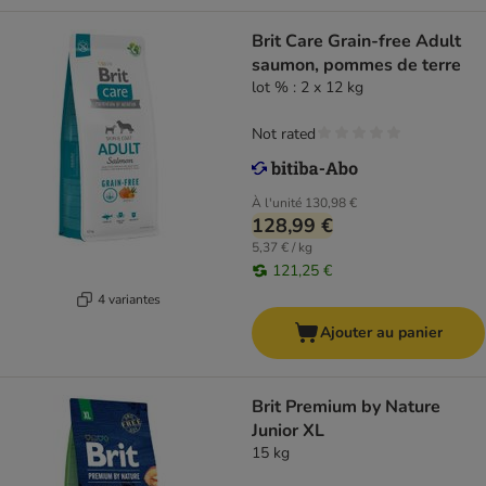
Brit Care Grain-free Adult
saumon, pommes de terre
lot % : 2 x 12 kg
Not rated
À l'unité
130,98 €
128,99 €
5,37 € / kg
121,25 €
4 variantes
Ajouter au panier
Brit Premium by Nature
Junior XL
15 kg