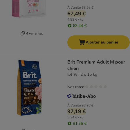
À l'unité
68,98 €
67,49 €
4,82 € / kg
63,44 €
4 variantes
Ajouter au panier
Brit Premium Adult M pour
chien
lot % : 2 x 15 kg
Not rated
À l'unité
98,98 €
97,19 €
3,24 € / kg
91,36 €