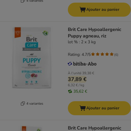
4 variantes
Ajouter au panier
Brit Care Hypoallergenic
Puppy agneau, riz
lot % : 2 x 3 kg
Rating: 4.7/5
(
6
)
À l'unité
39,38 €
37,89 €
6,32 € / kg
35,62 €
4 variantes
Ajouter au panier
Brit Care Hypoallergenic