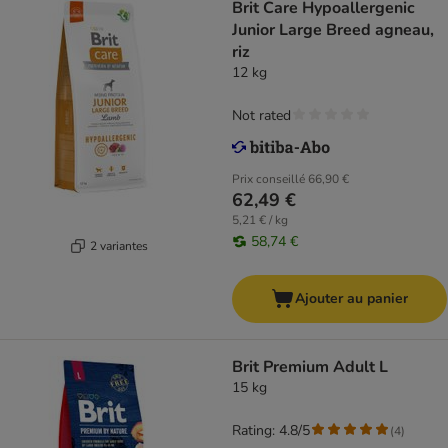
Brit Care Hypoallergenic
Junior Large Breed agneau,
riz
12 kg
Not rated
Prix conseillé
66,90 €
62,49 €
5,21 € / kg
58,74 €
2 variantes
Ajouter au panier
Brit Premium Adult L
15 kg
Rating: 4.8/5
(
4
)