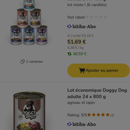
lot mixte I (6 variétés)
Not rated
À l'unité
53,16 €
51,69 €
5,38 € / kg
48,59 €
2 variantes
Ajouter au panier
Lot économique Doggy Dog
adulte 24 x 800 g
agneau et lapin
Rating: 5/5
(
3
)