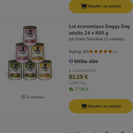
Ajouter au panier
Lot économique Doggy Dog
adulte 24 x 800 g
lot mixte Sensitive (3 variétés)
Rating: 5/5
(
3
)
À l'unité
83,96 €
82,19 €
4,28 € / kg
77,26 €
5 variantes
Ajouter au panier