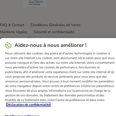
FAQ & Contact
Conditions Générales de Vente
Mentions légales
Sécurité et confidentialité
Dispositions sur l’élimination des déchets
Aidez-nous à nous améliorer !
Frais et délai de livraison
Modes de paiement
Renoncer au contrat ici
Programme de fidélité
Nous utilisons des cookies, des pixels et d'autres technologies (« cookies »)
sur notre site Internet. Les cookies sont absolument nécessaires pour que vous
Application mobile
Programme d'affiliation
puissiez naviguer et faire des achats sur notre site Internet. Votre consentement
Déclaration d'accessibilité
nous permettra d'activer les cookies de performance, fonctionnels et
publicitaires afin d'améliorer votre expérience client sur notre site internet et de
vous proposer des produits et services pertinents pour vous ainsi que des
bitiba GmbH
2026
annonces personnalisées. Vous pouvez à tout moment modifier les paramètres
de votre navigateur depuis notre centre de préférences («Gérer les paramètres»).
Vous trouverez de plus amples informations sur la personne en charge de la
gestion de vos données, du traitement des données personnelles et des
finalités de ce traitement dans notre Centre de préférences et dans notre
Déclaration de confidentialité