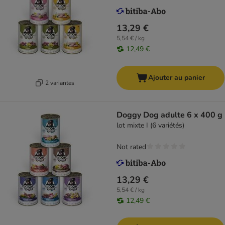
13,29 €
5,54 € / kg
12,49 €
Ajouter au panier
2 variantes
Doggy Dog adulte 6 x 400 g
lot mixte I (6 variétés)
Not rated
13,29 €
5,54 € / kg
12,49 €