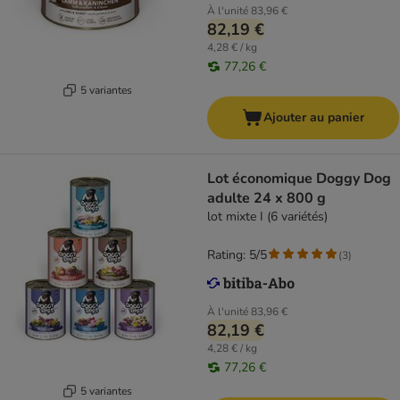
À l'unité
83,96 €
82,19 €
4,28 € / kg
77,26 €
5 variantes
Ajouter au panier
Lot économique Doggy Dog
adulte 24 x 800 g
lot mixte I (6 variétés)
Rating: 5/5
(
3
)
À l'unité
83,96 €
82,19 €
4,28 € / kg
77,26 €
5 variantes