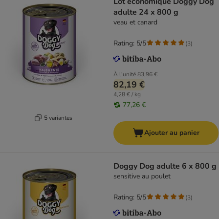
Lot économique Doggy Dog
adulte 24 x 800 g
veau et canard
Rating: 5/5
(
3
)
À l'unité
83,96 €
82,19 €
4,28 € / kg
77,26 €
5 variantes
Ajouter au panier
Doggy Dog adulte 6 x 800 g
sensitive au poulet
Rating: 5/5
(
3
)