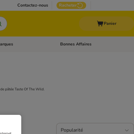
Contactez-nous
Racheter
Panier
arques
Bonnes Affaires
ux
uler les catégories: Médical
Dérouler les catégories: Marques
 de pâtée Taste Of The Wild.
Popularité
nternet.