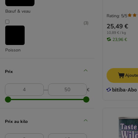
Forza10
Bœuf & veau
Friskies
Rating: 5/5
GranataPet
(
3
)
25,49 €
Happy Dog
10,89 € / kg
Herrmann's
23,96 €
Greenwoods
Poisson
Hill's Prescription Diet
Hill's Science Plan
Integra Protect
Prix
Ajoute
James Wellbeloved
Josera
―
€
Lucky Jim
Lily's Kitchen
Lukullus
MAC's
Prix au kilo
Magnusson
MjAMjAM