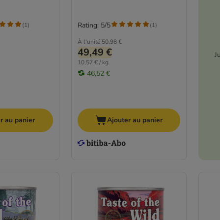
Rating: 5/5
(
1
)
(
1
)
À l'unité
50,98 €
49,49 €
J
10,57 € / kg
46,52 €
r au panier
Ajouter au panier