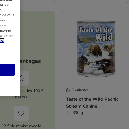
ts sur
e,
et de vous
ées.
e de
ersonne
alités de
ité
Vos avantages
3 variantes
5 % de remise dès 100 €
d'achat
Taste of the Wild Pacific
Stream Canine
1 x 390 g
12 € de remise avec le