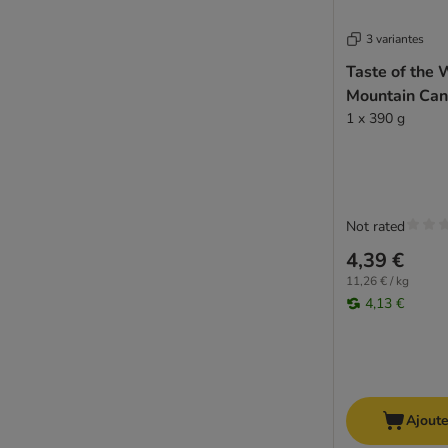
Eukanuba
RAFI
3 variantes
Smølke
Taste of the 
Mountain Can
1 x 390 g
Not rated
4,39 €
11,26 € / kg
4,13 €
Ajoute