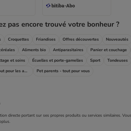
ez pas encore trouvé votre bonheur ?
s
Croquettes
Friandises
Offres découvertes
Nouveautés
céréales
Aliments bio
Antiparasitaires
Panier et couchage
ttage et soins
Écuelles et porte-gamelles
Sport
Tondeuses
Pet parents - tout pour les amoureux des chiens
Pet parents - tout pour vous
s
ection directe portant sur ses propres produits ou services similaires. V
oplus.