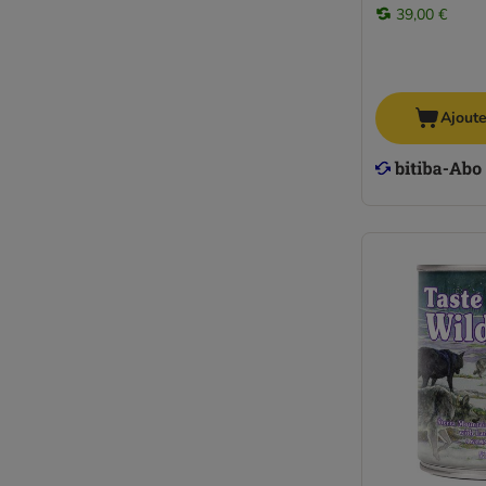
Royal Canin Veterinary
39,00 €
Schesir
Taste of the Wild
Terra Canis
Trovet
Ajoute
Ultima
Virbac Veterinary HPM
Wiejska Zagroda
Wolf of Wilderness
WOW
Yarrah Bio
Senior
Médicalisées
Hypoallergénique
Light / stérilisé
Diabète
Compléments alimentaires
Doggy Dog