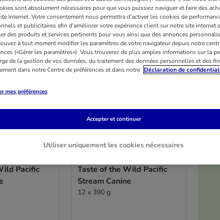
okies sont absolument nécessaires pour que vous puissiez naviguer et faire des acha
site Internet. Votre consentement nous permettra d'activer les cookies de performanc
nnels et publicitaires afin d'améliorer votre expérience client sur notre site internet 
er des produits et services pertinents pour vous ainsi que des annonces personnalis
ouvez à tout moment modifier les paramètres de votre navigateur depuis notre centr
ences («Gérer les paramètres»). Vous trouverez de plus amples informations sur la p
rge de la gestion de vos données, du traitement des données personnelles et des fin
itement dans notre Centre de préférences et dans notre
Déclaration de confidential
er mes préférences
Accepter et continuer
Utiliser uniquement les cookies nécessaires
3 variantes
Wild Pacific
Taste of the Wild Pacific
e
Stream Canine
12 x 390 g