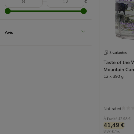
Monge
―
€
Natura Diet
Natural Greatness
Natural Trainer
Nature's Variety
Avis
Pedigree
Primal Spirit
Purbello
3 variantes
PURINA ONE
Taste of the 
PURINA PRO PLAN Veterinary Diets
Mountain Can
Purizon
12 x 390 g
RINTI
Hardys
Rocco
Rodi
Not rated
Rosie's farm
À l'unité
42,98 €
Royal Canin
41,49 €
Royal Canin CARE Nutrition
8,87 € / kg