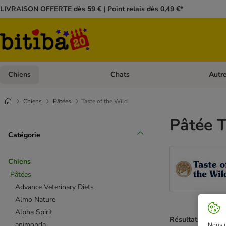
LIVRAISON OFFERTE dès 59 € | Point relais dès 0,49 €*
Chiens
Chats
Autr
Dérouler les catégories: Chiens
Dérouler
Chiens
Pâtées
Taste of the Wild
Pâtée T
Catégorie
Chiens
Pâtées
Advance Veterinary Diets
Almo Nature
Alpha Spirit
Résultats 1 à 9 s
animonda
Nous ut