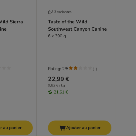
3 variantes
Wild Sierra
Taste of the Wild
ine
Southwest Canyon Canine
6 x 390 g
Rating: 2/5
(
1
)
22,99 €
9,82 € / kg
21,61 €
r au panier
Ajouter au panier