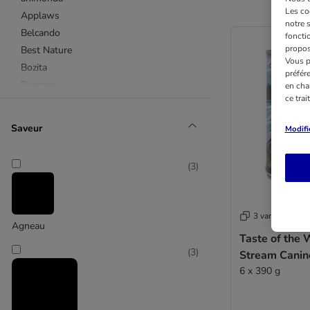
Les co
Applaws
notre 
Belcando
fonctio
propos
Best Nature
Vous p
Bozita
préfér
Briantos
en cha
ce tra
Brit
BugBell
Saveur
Modifi
Burns
Butcher's
(
3
)
Calibra
Carnilove
Cesar
3 variantes
Concept for Life Veterinary Diet
Agneau
Taste of the 
Crave
(
3
)
Stream Canin
Disugual
6 x 390 g
Dog's love
Encore
Fleischeslust