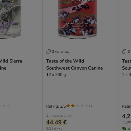
3 variantes
3 
Wild Sierra
Taste of the Wild
Tast
ine
Southwest Canyon Canine
Sou
12 x 390 g
1 x 
Rating: 2/5
Ratin
(
1
)
4,2
À l'unité
45,98 €
44,49 €
11,00
9,51 € / kg
4