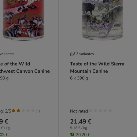
variantes
3 variantes
e of the Wild
Taste of the Wild Sierra
thwest Canyon Canine
Mountain Canine
390 g
6 x 390 g
g: 2/5
Not rated
(
1
)
9 €
21,49 €
 € / kg
9,18 € / kg
,03 €
20,20 €