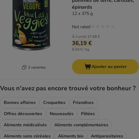
pommes de terre, carottes,
épinards
12 x 375 g
Not rated
À l'unité
37,98 €
36,19 €
8,04 € / kg
Ajouter au panier
3 variantes
Vous n'avez pas encore trouvé votre bonheur ?
Bonnes affaires
Croquettes
Friandises
Offres découvertes
Nouveautés
Pâtées
Aliments médicalisés
Aliments complémentaires
Aliments sans céréales
Aliments bio
Antiparasitaires