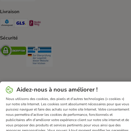
Livraison
Chronopost Shipping Method
GLS Shipping Method
Mondial relay Shipping Method
Sécurité
Security
Security
FAQ & Contact
Conditions Générales de Vente
Aidez-nous à nous améliorer !
Mentions légales
Sécurité et confidentialité
Nous utilisons des cookies, des pixels et d'autres technologies (« cookies »)
Dispositions sur l’élimination des déchets
sur notre site Internet. Les cookies sont absolument nécessaires pour que vous
puissiez naviguer et faire des achats sur notre site Internet. Votre consentement
Frais et délai de livraison
Modes de paiement
nous permettra d'activer les cookies de performance, fonctionnels et
Renoncer au contrat ici
Programme de fidélité
publicitaires afin d'améliorer votre expérience client sur notre site internet et de
vous proposer des produits et services pertinents pour vous ainsi que des
Application mobile
Programme d'affiliation
annonces personnalisées. Vous pouvez à tout moment modifier les paramètres