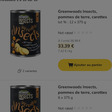
Greenwoods Insects,
pommes de terre, carottes
lot % : 12 x 375 g
Not rated
À l'unité
36,98 €
33,39 €
7,42 € / kg
Ajouter au panier
2 variantes
Greenwoods Insects,
pommes de terre, carottes
6 x 375 g
Not rated