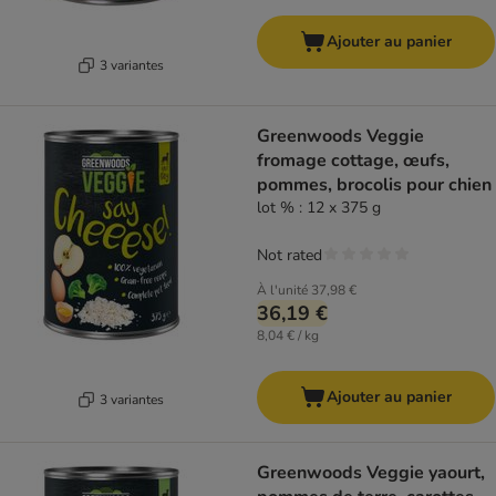
Ajouter au panier
3 variantes
Greenwoods Veggie
fromage cottage, œufs,
pommes, brocolis pour chien
lot % : 12 x 375 g
Not rated
À l'unité
37,98 €
36,19 €
8,04 € / kg
Ajouter au panier
3 variantes
Greenwoods Veggie yaourt,