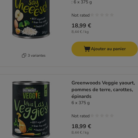
: 6 x 375 g
Not rated
18,99 €
8,44 € / kg
Ajouter au panier
3 variantes
Greenwoods Veggie yaourt,
pommes de terre, carottes,
épinards
6 x 375 g
Not rated
18,99 €
8,44 € / kg