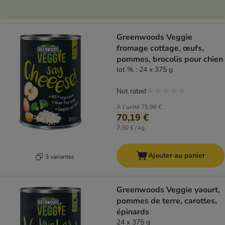
Greenwoods Veggie
fromage cottage, œufs,
pommes, brocolis pour chien
lot % : 24 x 375 g
Not rated
À l'unité
75,96 €
70,19 €
7,80 € / kg
Ajouter au panier
3 variantes
Greenwoods Veggie yaourt,
pommes de terre, carottes,
épinards
24 x 375 g