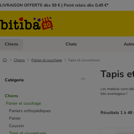
LIVRAISON OFFERTE dès 59 € | Point relais dès 0,49 €*
Chiens
Chats
Autr
Dérouler les catégories: Chiens
Dérouler
Chiens
Panier et couchage
Tapis et couvertures
Tapis e
Catégorie
Les matelas sont idéa
très avantageux !
Chiens
Panier et couchage
Paniers orthopédiques
Résultats 1 à 48 
Panier
Coussin
Tapis et couvertures