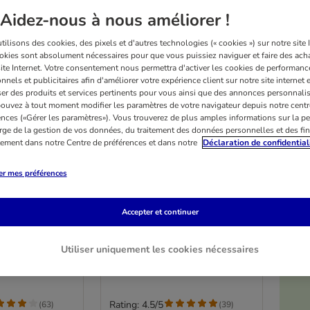
Aidez-nous à nous améliorer !
ilisons des cookies, des pixels et d'autres technologies (« cookies ») sur notre site I
okies sont absolument nécessaires pour que vous puissiez naviguer et faire des acha
site Internet. Votre consentement nous permettra d'activer les cookies de performanc
nnels et publicitaires afin d'améliorer votre expérience client sur notre site internet 
er des produits et services pertinents pour vous ainsi que des annonces personnalis
ouvez à tout moment modifier les paramètres de votre navigateur depuis notre centr
ences («Gérer les paramètres»). Vous trouverez de plus amples informations sur la p
rge de la gestion de vos données, du traitement des données personnelles et des fin
itement dans notre Centre de préférences et dans notre
Déclaration de confidential
er mes préférences
3 variantes
laire Pawty
Tapis Vetbed® Isobed SL,
Accepter et continuer
00 x l 70 cm
crème
L 100 x l 75 cm
Utiliser uniquement les cookies nécessaires
Rating: 4.5/5
(
63
)
(
39
)