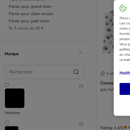
Panier pour grand chien
Panier pour chien moyen
Nous ut
Panier pour petit chien
Les co
% À moins de 50 €
notre 
fonctio
propos
Vous p
préfér
Marque
en cha
ce tra
Rechercher
Modifi
2 variantes
Couverture po
(
1
)
gris foncé : L 1
beeztees
(
2
)
Rating: 4.4/5