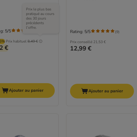
Prix le plus bas
pratiqué au cours
des 30 jours
précédents
l'offre.
g: 5/5
(
2
)
Rating: 5/5
(
9
)
96%
Prix habituel
8,49 €
Prix conseillé
21,53 €
2 €
12,99 €
Ajouter au panier
Ajouter au panier