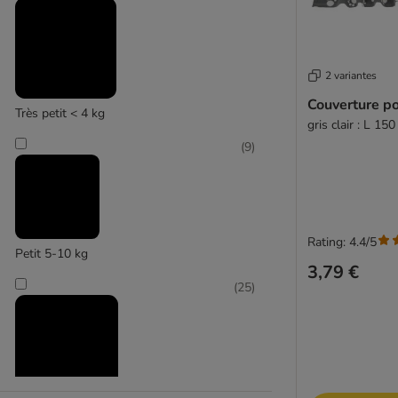
Kleinmetall
(
2
)
2 variantes
Couverture po
Très petit < 4 kg
gris clair : L 15
KONG
(
9
)
Rating: 4.4/5
Petit 5-10 kg
3,79 €
(
25
)