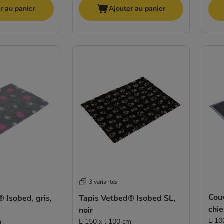
r au panier
Ajouter au panier
3 variantes
Couv
 Isobed, gris,
Tapis Vetbed® Isobed SL,
chie
noir
L 10
m
L 150 x l 100 cm