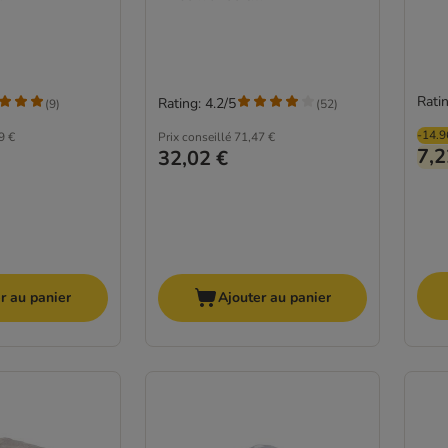
Ratin
Rating: 4.2/5
(
9
)
(
52
)
-14.
9 €
Prix conseillé
71,47 €
7,2
32,02 €
r au panier
Ajouter au panier