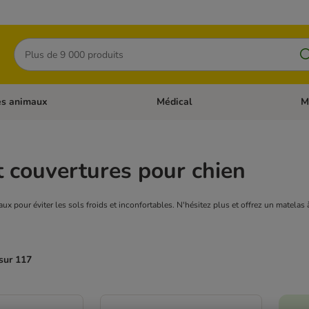
Rechercher
es animaux
Médical
M
 les catégories: Chats
Dérouler les catégories: Autres anima
Déro
t couvertures pour chien
ux pour éviter les sols froids et inconfortables. N'hésitez plus et offrez un matelas 
sur 117