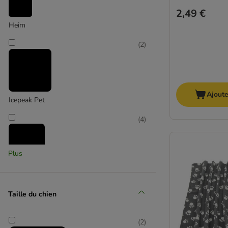
2,49 €
Heim
(
2
)
Ajoute
Icepeak Pet
(
4
)
Plus
Kerbl Pet
(
5
)
Taille du chien
(
2
)