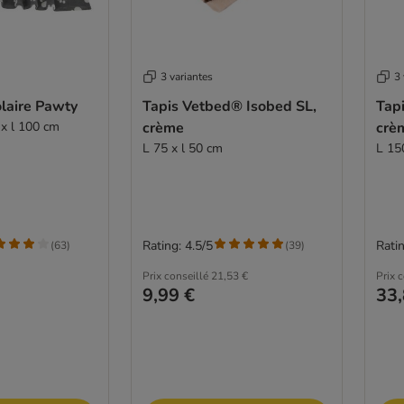
3 variantes
3 
laire Pawty
Tapis Vetbed® Isobed SL,
Tap
0 x l 100 cm
crème
crè
L 75 x l 50 cm
L 15
Rating: 4.5/5
Ratin
(
63
)
(
39
)
Prix conseillé
21,53 €
Prix 
9,99 €
33,