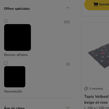
Moyen 11-25 kg
Ajoute
Offres spéciales
(
14
)
(
92
)
Grand 26-44 kg
Bonnes affaires
(
8
)
(
2
)
3 variantes
Nouveautés
Très grand > 45 kg
Tapis Vetbed®
beige et rose
L 150 x l 100 c
Âge du chien