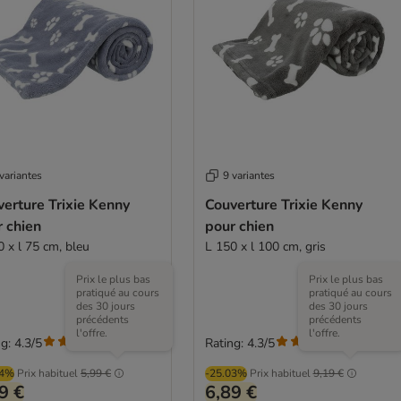
variantes
9 variantes
erture Trixie Kenny
Couverture Trixie Kenny
 chien
pour chien
0 x l 75 cm, bleu
L 150 x l 100 cm, gris
Prix le plus bas
Prix le plus bas
pratiqué au cours
pratiqué au cours
des 30 jours
des 30 jours
précédents
précédents
l'offre.
l'offre.
g: 4.3/5
Rating: 4.3/5
(
3
)
(
3
)
04%
Prix habituel
5,99 €
-25.03%
Prix habituel
9,19 €
9 €
6,89 €