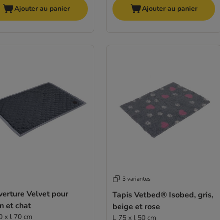
Ajouter au panier
Ajouter au panier
3 variantes
erture Velvet pour
Tapis Vetbed® Isobed, gris,
n et chat
beige et rose
0 x l 70 cm
L 75 x l 50 cm