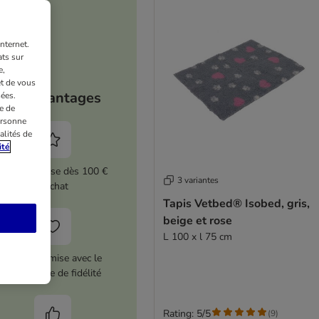
nternet.
ts sur
e,
et de vous
Vos avantages
ées.
e de
ersonne
alités de
ité
5 % de remise dès 100 €
3 variantes
d'achat
Tapis Vetbed® Isobed, gris,
beige et rose
L 100 x l 75 cm
12 € de remise avec le
programme de fidélité
Rating: 5/5
(
9
)