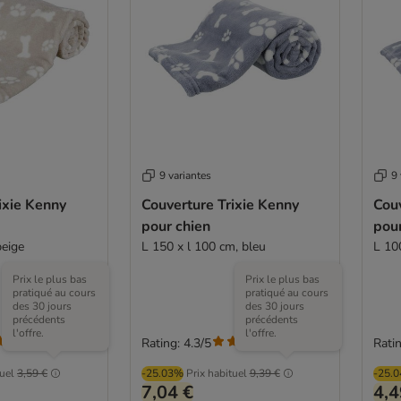
9 variantes
9 
ixie Kenny
Couverture Trixie Kenny
Couv
pour chien
pour
beige
L 150 x l 100 cm, bleu
L 10
Prix le plus bas
Prix le plus bas
pratiqué au cours
pratiqué au cours
des 30 jours
des 30 jours
précédents
précédents
l'offre.
l'offre.
Rating: 4.3/5
Ratin
(
3
)
(
3
)
tuel
3,59 €
-25.03%
Prix habituel
9,39 €
-25.
7,04 €
4,4