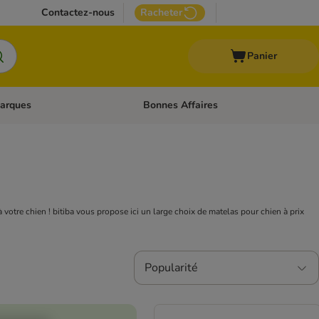
Contactez-nous
Racheter
Panier
arques
Bonnes Affaires
ux
uler les catégories: Médical
Dérouler les catégories: Marques
à votre chien ! bitiba vous propose ici un large choix de matelas pour chien à prix
Popularité