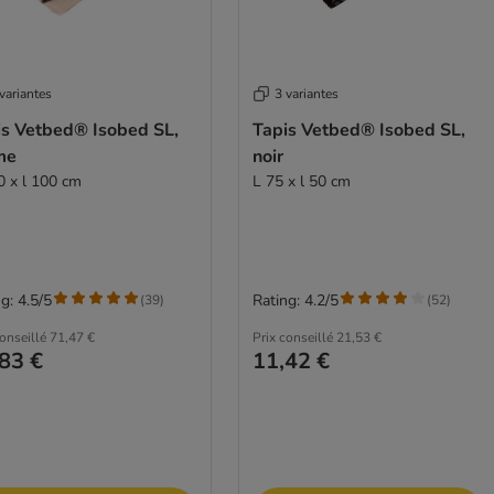
variantes
3 variantes
is Vetbed® Isobed SL,
Tapis Vetbed® Isobed SL,
me
noir
0 x l 100 cm
L 75 x l 50 cm
g: 4.5/5
Rating: 4.2/5
(
39
)
(
52
)
conseillé
71,47 €
Prix conseillé
21,53 €
83 €
11,42 €